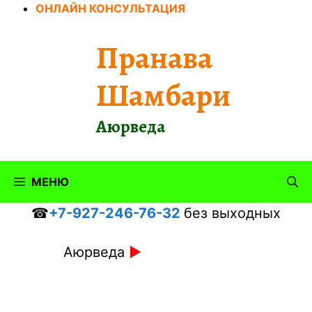
Перейти
ОНЛАЙН КОНСУЛЬТАЦИЯ
к
содержимому
Пранава
Шамбари
Аюрведа
МЕНЮ
☎
+7-927-246-76-32
без выходных
Аюрведа
►