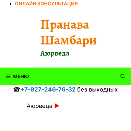
Перейти
ОНЛАЙН КОНСУЛЬТАЦИЯ
к
содержимому
Пранава
Шамбари
Аюрведа
МЕНЮ
☎
+7-927-246-76-32
без выходных
Аюрведа
►