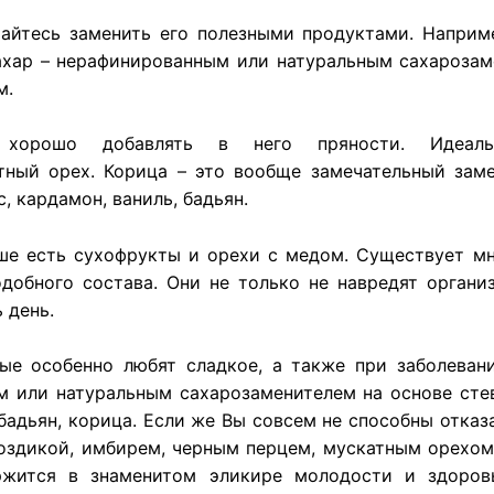
райтесь заменить его полезными продуктами. Наприм
ахар – нерафинированным или натуральным сахарозам
м.
 хорошо добавлять в него пряности. Идеал
атный орех. Корица – это вообще замечательный заме
, кардамон, ваниль, бадьян.
ше есть сухофрукты и орехи с медом. Существует мн
одобного состава. Они не только не навредят органи
 день.
ые особенно любят сладкое, а также при заболеван
м или натуральным сахарозаменителем на основе сте
 бадьян, корица. Если же Вы совсем не способны отказ
воздикой, имбирем, черным перцем, мускатным орехом
ржится в знаменитом эликире молодости и здоров