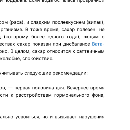
и подделка. Если вода осталась прозрачной
м (раса), и сладким послевкусием (випак),
организме. В тоже время, сахар полезен не
 (которому более одного года), людям с
ествах сахар показан при дисбалансе
Вата-
око. В целом, сахар относится к саттвичным
желюбие, спокойствие.
т учитывать следующие рекомендации:
ов, — первая половина дня. Вечернее время
ести к расстройствам гормонального фона,
ально усвоиться, но и вызывает нарушения