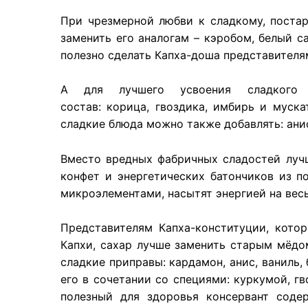
При чрезмерной любви к сладкому, поста
заменить его аналогам – кэробом, белый с
полезно сделать Капха-доша представителя
А для лучшего усвоения сладкого
состав: корица, гвоздика, имбирь и муск
сладкие блюда можно также добавлять: анис
Вместо вредных фабричных сладостей луч
конфет и энергетических батончиков из п
микроэлементами, насытят энергией на весь
Представителям Капха-конституции, котор
Капхи, сахар лучше заменить старым мёдо
сладкие приправы: кардамон, анис, ваниль,
его в сочетании со специями: куркумой, г
полезный для здоровья консервант соде