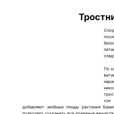
Тростни
​Спо
посл
бело
пита
след
По к
вита
нера
нико
трос
сок 
добавляют зелёные плоды растения Бами
позволяет сохранить все полезные веществ