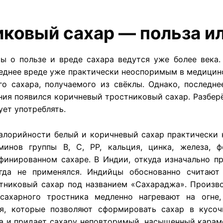
ковый сахар — польза и
ры о пользе и вреде сахара ведутся уже более века.
еднее вреде уже практически неоспоримым в медицинс
го сахара, получаемого из свёклы. Однако, последне
ния появился коричневый тростниковый сахар. Разберё
ует употреблять.
алорийности белый и коричневый сахар практически н
минов группы B, С, РР, кальция, цинка, железа,
финированном сахаре. В Индии, откуда изначально п
гда не применялся. Индийцы обоснованно считают
тниковый сахар под названием «Сахараджа». Произв
сахарного тростника медленно нагревают на огне
я, которые позволяют сформировать сахар в кусоч
а и придает сахару неповторимый, насыщенный карам