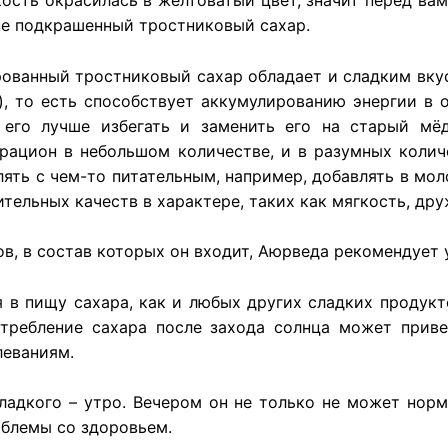
кость окрасилась в желтоватый цвет, значит перед вам
 не подкрашенный тростниковый сахар.
ованный тростниковый сахар обладает и сладким вкусо
, то есть способствует аккумулированию энергии в 
его лучше избегать и заменить его на старый мёд
рацион в небольшом количестве, и в разумных колич
лять с чем-то питательным, например, добавлять в мол
ельных качеств в характере, таких как мягкость, дру
ов, в состав которых он входит, Аюрведа рекомендуе
в пищу сахара, как и любых других сладких продукт
отребление сахара после захода солнца может прив
леваниям.
ладкого – утро. Вечером он не только не может норм
облемы со здоровьем.