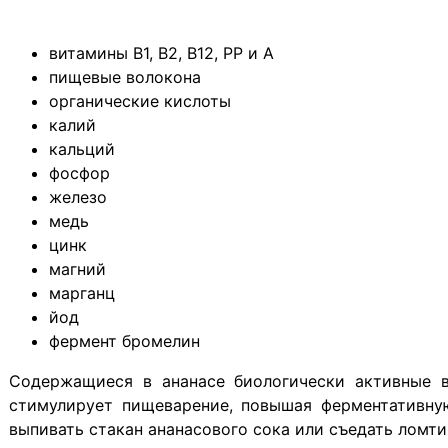
витамины В1, В2, В12, РР и А
пищевые волокона
органические кислоты
калий
кальций
фосфор
железо
медь
цинк
магний
марганц
йод
фермент бромелин
Содержащиеся в ананасе биологически активные в
стимулирует пищеварение, повышая ферментативну
выпивать стакан ананасового сока или съедать ломти