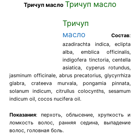
Тричуп масло
Тричуп масло
Тричуп
масло
Состав
:
azadirachta indica, eclipta
alba, emblica officinalis,
indigofera tinctoria, centella
asiatica, cyperus rotundus,
jasminum officinale, abrus precatorius, glycyrrhiza
glabra, crateeva murvala, pongamia pinnata,
solanum indicum, citrullus colocynths, sesamum
indicum oil, cocos nucifera oil.
Показания
: перхоть, облысение, хрупкость и
ломкость волос, ранняя седина, выпадение
волос, головная боль.