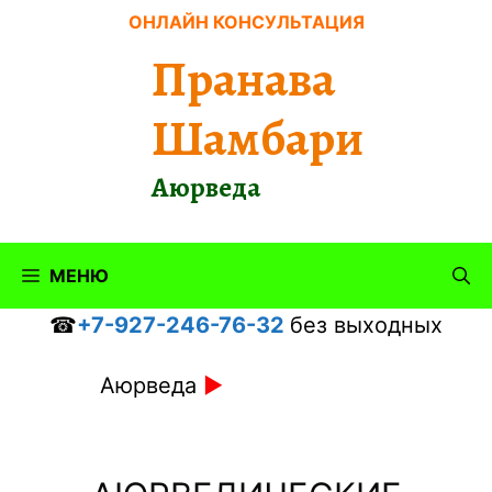
Перейти
ОНЛАЙН КОНСУЛЬТАЦИЯ
к
Пранава
содержимому
Шамбари
Аюрведа
МЕНЮ
☎
+7-927-246-76-32
без выходных
Аюрведа
►