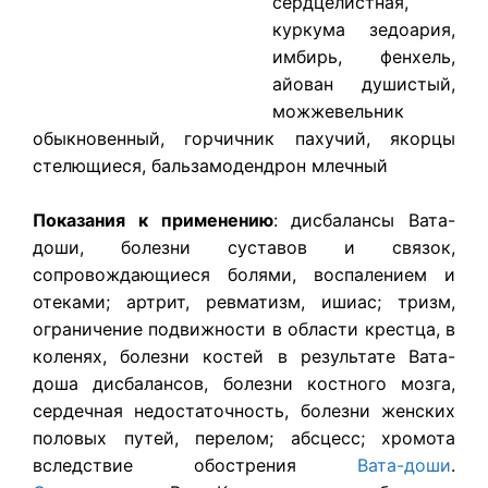
сердцелистная,
куркума зедоария,
имбирь, фенхель,
айован душистый,
можжевельник
обыкновенный, горчичник пахучий, якорцы
стелющиеся, бальзамодендрон млечный
Показания к применению
: дисбалансы Вата-
доши, болезни суставов и связок,
сопровождающиеся болями, воспалением и
отеками; артрит, ревматизм, ишиас; тризм,
ограничение подвижности в области крестца, в
коленях, болезни костей в результате Вата-
доша дисбалансов, болезни костного мозга,
сердечная недостаточность, болезни женских
половых путей, перелом; абсцесс; хромота
вследствие обострения
Вата-доши
.