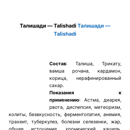
Талишади — Talishadi
Талишади —
Talishadi
Состав
: Талиша, Трикату,
вамша рочана, кардамон,
корица, нерафинированный
сахар.
Показания к
применению
: Астма, диарея,
рвота, диспепсия, метеоризм,
колиты, безвкусность, ферментопатия, анемия,
трахеит, туберкулез, болезни селезенки, жар,
общее истощение, хронический кашель.