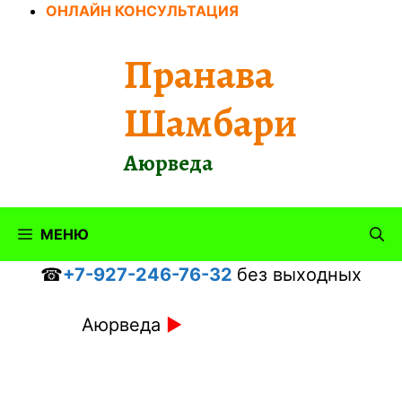
Перейти
ОНЛАЙН КОНСУЛЬТАЦИЯ
к
содержимому
Пранава
Шамбари
Аюрведа
МЕНЮ
☎
+7-927-246-76-32
без выходных
Аюрведа
►