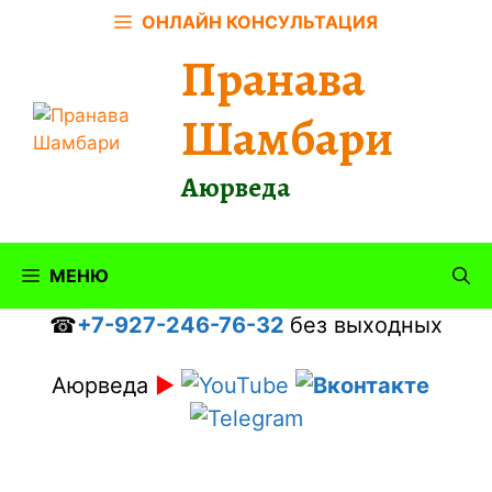
Перейти
ОНЛАЙН КОНСУЛЬТАЦИЯ
к
Пранава
содержимому
Шамбари
Аюрведа
МЕНЮ
☎
+7-927-246-76-32
без выходных
Аюрведа
►