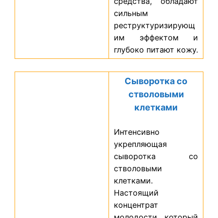
средства, обладают
сильным
реструктуризирующ
им эффектом и
глубоко питают кожу.
Сыворотка со
стволовыми
клетками
Интенсивно
укрепляющая
сыворотка со
стволовыми
клетками.
Настоящий
концентрат
молодости, который