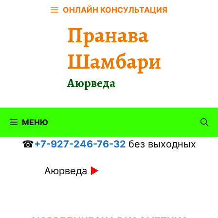
Перейти
ОНЛАЙН КОНСУЛЬТАЦИЯ
к
Пранава
содержимому
Шамбари
Аюрведа
МЕНЮ
☎
+7-927-246-76-32
без выходных
Аюрведа
►