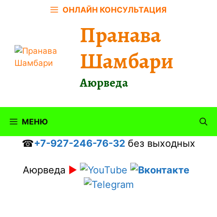
Перейти
ОНЛАЙН КОНСУЛЬТАЦИЯ
к
Пранава
содержимому
Шамбари
Аюрведа
МЕНЮ
☎
+7-927-246-76-32
без выходных
Аюрведа
►