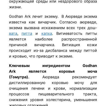
окружающей среды или нездорового образа
жизни.
Godhan Ark лечит экзему. В Аюрведе экзема
известна как вичарчик. Согласно аюрведе,
экзема вызвана искажением всех трех дош-
вата
,
питта
и
капха
. Витиеватость питты
является наиболее распространенной
причиной вичарчика. Витиация кожи
происходит из-за дисбаланса между питтой
и кровью, что приводит к экземе.
Ключевым ингредиентом Godhan
Ark является коровья моча
(Гомутра).
Аюрведа рекомендует
дистиллированную коровью мочу для
очищения печени и крови, нормализации
процессов пищеварительного тракта,
снижения уровня холестерина, уменьшения
жировых отложений.