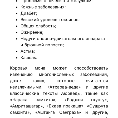
Проблемы с печенью и желудком;
Кожные заболевания;
Диабет;
Высокий уровень токсинов;
Общая слабость;
Ожирение;
Недуги опорно-двигательного аппарата
и брюшной полости;
Астма;
Кашель.
Коровья моча может способствовать
излечению многочисленных заболеваний,
даже таких, которые считаются
неизлечимыми. «Атхарва-веда» и другие
классические тексты Аюрведы, такие как
«Чарака самхита», «Раджни гхунту»,
«Амриташагар», «Бхава пракаша», «Сушрута
самхита», «Аштанга Санграха» и другие,