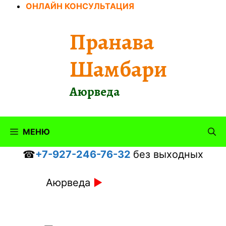
Перейти
ОНЛАЙН КОНСУЛЬТАЦИЯ
к
содержимому
Пранава
Шамбари
Аюрведа
МЕНЮ
☎
+7-927-246-76-32
без выходных
Аюрведа
►