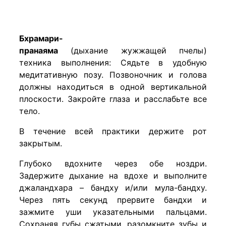
Бхрамари-
пранаяма
(дыхание жужжащей пчелы)
техника выполнения: Сядьте в удобную
медитативную позу. Позвоночник и голова
должны находиться в одной вертикальной
плоскости. Закройте глаза и расслабьте все
тело.
В течение всей практики держите рот
закрытым.
Глубоко вдохните через обе ноздри.
Задержите дыхание на вдохе и выполните
джаландхара – бандху и/или мула-бандху.
Через пять секунд прервите бандхи и
зажмите уши указательными пальцами.
Сохраняя губы сжатыми, разомкните зубы и