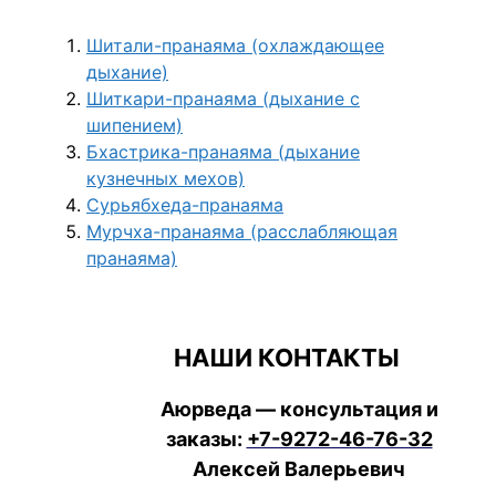
Шитали-пранаяма (охлаждающее
дыхание)
Шиткари-пранаяма (дыхание с
шипением)
Бхастрика-пранаяма (дыхание
кузнечных мехов)
Сурьябхеда-пранаяма
Мурчха-пранаяма (расслабляющая
пранаяма)
НАШИ КОНТАКТЫ
Аюрведа — консультация и
заказы:
+7-9272-46-76-32
Алексей Валерьевич