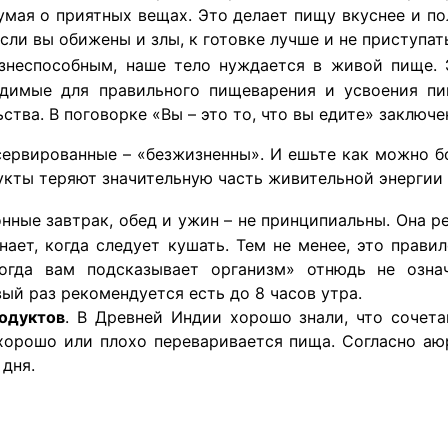
ая о приятных вещах. Это делает пищу вкуснее и поле
сли вы обижены и злы, к готовке лучше и не приступат
неспособным, наше тело нуждается в живой пище. 
димые для правильного пищеварения и усвоения пи
тва. В поговорке «Вы – это то, что вы едите» заключе
сервированные – «безжизненны». И ешьте как можно 
укты теряют значительную часть живительной энергии 
ные завтрак, обед и ужин – не принципиальны. Она р
ает, когда следует кушать. Тем не менее, это правил
огда вам подсказывает организм» отнюдь не означ
ый раз рекомендуется есть до 8 часов утра.
одуктов
.
В Древней Индии хорошо знали, что сочета
хорошо или плохо переваривается пища. Согласно аю
 дня.