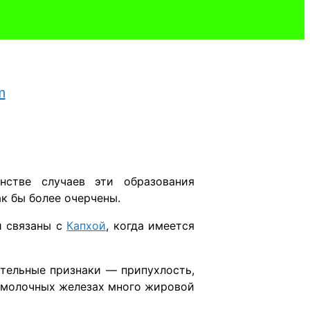
стве случаев эти образования
к бы более очерчены.
и связаны с
Капхой
, когда имеется
ительные признаки — припухлость,
в молочных железах много жировой