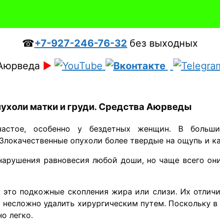
☎
+7-927-246-76-32
без выходных
Аюрведа
►
пухоли матки и груди. Средства Аюрведы
стое, особенно у бездетных женщин. В большин
Злокачественные опухоли более твердые на ощупь и ка
 нарушения равновесия любой доши, но чаще всего он
 это подкожные скопления жира или слизи. Их отлич
и несложно удалить хирургическим путем. Поскольку 
о легко.