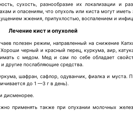
ность, сухость, разнообразие их локализации и ра
хам и опасениям, что опухоль или киста могут иметь 
ущением жжения, припухлостью, воспалением и инфи
Лечение кист и опухолей
чаев полезен режим, направленный на снижение Капх
ороши черный и красный перец, куркума, аир, катука, 
нимать с медом. Мед и сам по себе обладает свойс
и другие послабляющие средства.
уркума, шафран, сафлор, одуванчик, фиалка и муста.
чивается до 1 —3 г в день).
и дисменорее.
ожно применять также при опухании молочных желез