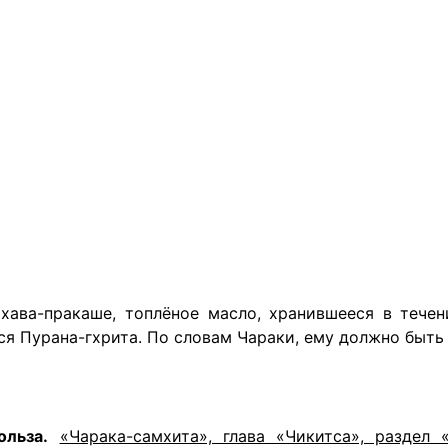
хава-пракаше, топлёное масло, хранившееся в тече
ся Пурана-гхрита. По словам Чараки, ему должно быть 
ольза.
«Чарака-самхита», глава «Чикитса», раздел 