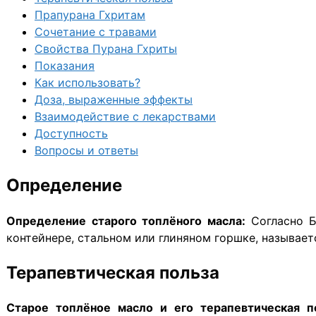
Прапурана Гхритам
Сочетание с травами
Свойства Пурана Гхриты
Показания
Как использовать?
Доза, выраженные эффекты
Взаимодействие с лекарствами
Доступность
Вопросы и ответы
Определение
Определение старого топлёного масла:
Согласно Б
контейнере, стальном или глиняном горшке, называет
Терапевтическая польза
Старое топлёное масло и его терапевтическая п