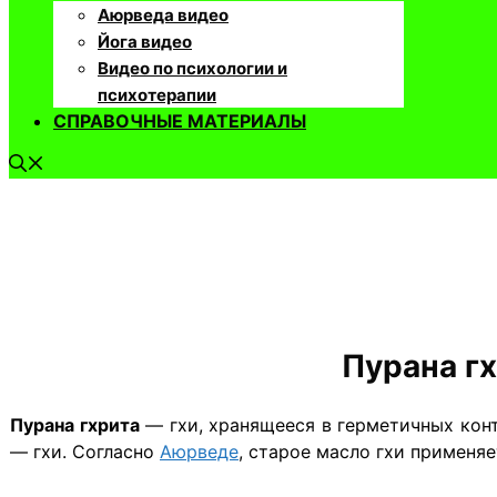
Аюрведа видео
Йога видео
Видео по психологии и
психотерапии
СПРАВОЧНЫЕ МАТЕРИАЛЫ
Пурана г
Пурана гхрита
— гхи, хранящееся в герметичных конте
— гхи. Согласно
Аюрведе
, старое масло гхи применя