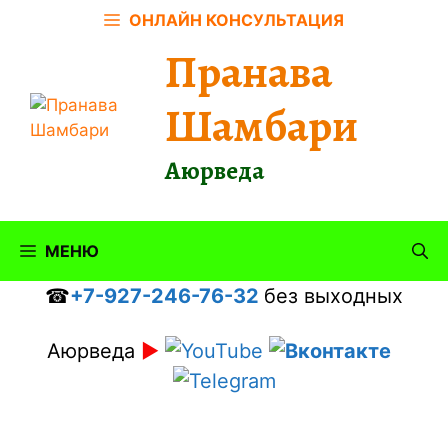
Перейти
ОНЛАЙН КОНСУЛЬТАЦИЯ
к
Пранава
содержимому
Шамбари
Аюрведа
МЕНЮ
☎
+7-927-246-76-32
без выходных
Аюрведа
►