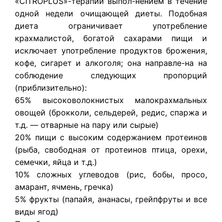
«CITROPLUS»-терапии выпол-нением в течение
одной недели очищающей диеты. Подобная
диета ограничивает употребление
крахмалистой, богатой сахарами пищи и
исключает употребление продуктов брожения,
кофе, сигарет и алкоголя; она направле-на на
соблюдение следующих пропорций
(приблизительно):
65% высоковолокнистых малокрахмальных
овощей (брокколи, сельдерей, редис, спаржа и
т.д. — отварные на пару или сырые)
20% пищи с высоким содержанием протеинов
(рыба, свободная от протеинов птица, орехи,
семечки, яйца и т.д.)
10% сложных углеводов (рис, бобы, просо,
амарант, ячмень, гречка)
5% фрукты (папайя, ананасы, грейпфруты и все
виды ягод)