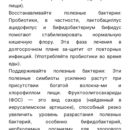
пищи).
Восстанавливайте полезные бактерии:
Пробиотики, в частности, лактобациллус
ацидофилус и бифидобактериум бифидус
помогают стабилизировать нормальную
кишечную флору. Эта фаза лечения в
долгосрочном плане за-щитит от повторных
инфекций. (Употребляйте пробиотики во время
еды).
Поддерживайте полезные бактерии: Эти
полезные симбиоты усиленно растут при
присутствии богатой волокна-ми и
хлорофиллом пищи. Фруктоолигосахариды
(ФОС) — это вид сахара (найденный в
иерусалимском артишоке), способный резко
увеличить уровень разрастания полезных
бактерий, особенно бифидобактерий,
необходимых организму для здорового