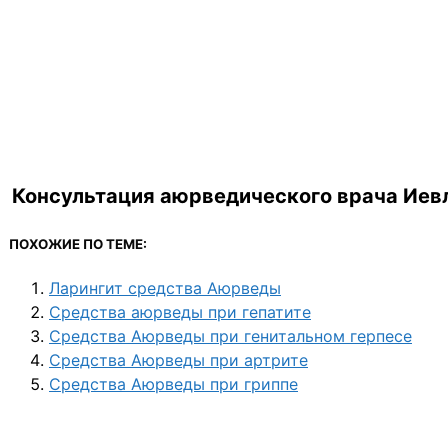
Консультация аюрведического врача Иевл
ПОХОЖИЕ ПО ТЕМЕ:
Ларингит средства Аюрведы
Средства аюрведы при гепатите
Средства Аюрведы при генитальном герпесе
Средства Аюрведы при артрите
Средства Аюрведы при гриппе