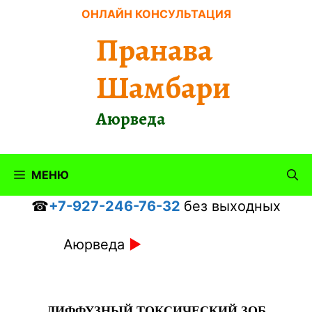
Перейти
ОНЛАЙН КОНСУЛЬТАЦИЯ
к
Пранава
содержимому
Шамбари
Аюрведа
МЕНЮ
☎
+7-927-246-76-32
без выходных
Аюрведа
►
ДИФФУЗНЫЙ ТОКСИЧЕСКИЙ ЗОБ