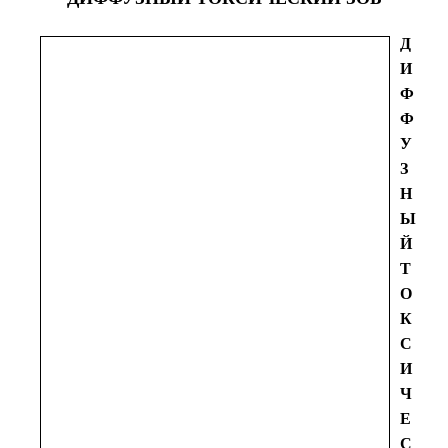
Д
И
Ф
Ф
У
З
Н
Ы
Й
Т
О
К
С
И
Ч
Е
С