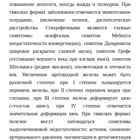
повышение аппетита, иногда жажда и полиурия. При
тяжелых формах заболевания отмечаются значительное
похудание, увеличение печени, диспепсические
расстройства. Специфичными являются глазные
симптомы: экзофтальм, симптом Мебиуса
(недостаточность конвергенции), симптом Дальримпля
(широкое раскрытие глазной щели), симптом Грефе
(отставание верхнего века при взгляде вниз), симптом
Штельвага (редкое мигание), пигментация и отечность
век. Увеличение щитовидной железы может быть
различной степени: при I степени пальпируется
перешеек железы, при II степени перешеек виден при
глотании, при III степени железа деформирует шею
(«толстая шея»), при IV степени отмечается
значительная деформация шеи. При тяжелых формах
болезни могут наблюдаться симптомы
надпочечниковой недостаточности: астения, снижение
артериального давления, пигментация и депигментация