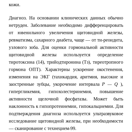
кожи.
Диагноз. На основании клинических данных обычно
нетруден. Заболевание необходимо дифференцировать
от ювенильного увеличения щитовидной железы,
ревматизма, сахарного диабета, чаще — от ти-реоидита,
узлового зоба. Для оценки гормональной активности
щитовидной железы используется определение
тиротоксина (14), трийодтиронина (Тз), тиреотропного
гормона ОПТ). Характерны ускорение окостенения,
изменения на ЭКГ (тахикардия, аритмия, высокие и
заостренные зубцы, укорочение интервала
Р — Q
),
гипергликемия, гипохолестеринемия, повышение
активности щелочной фосфатазы. Может быть
наклонность к гипопротеинемии, гипокальциемии. Для
подтверждения диагноза используется ультразвуковое
исследование щитовидной железы, при необходимости
— сканирование с технецием-99.