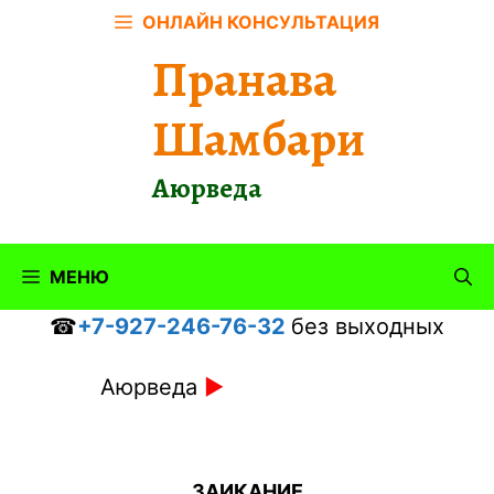
Перейти
ОНЛАЙН КОНСУЛЬТАЦИЯ
к
Пранава
содержимому
Шамбари
Аюрведа
МЕНЮ
☎
+7-927-246-76-32
без выходных
Аюрведа
►
ЗАИКАНИЕ