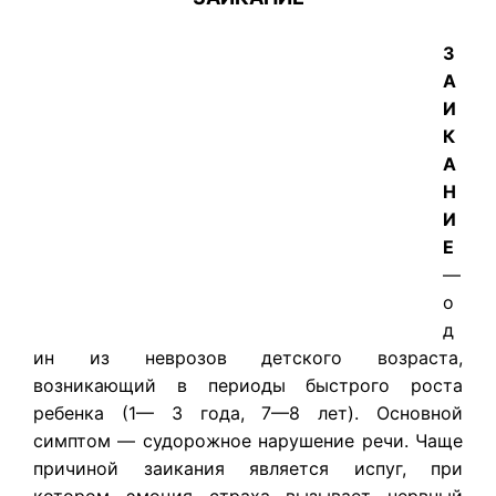
З
А
И
К
А
Н
И
Е
—
о
д
ин из неврозов детского возраста,
возникающий в периоды быстрого роста
ребенка (1— 3 года, 7—8 лет). Основной
симптом — судорожное нарушение речи. Чаще
причиной заикания является испуг, при