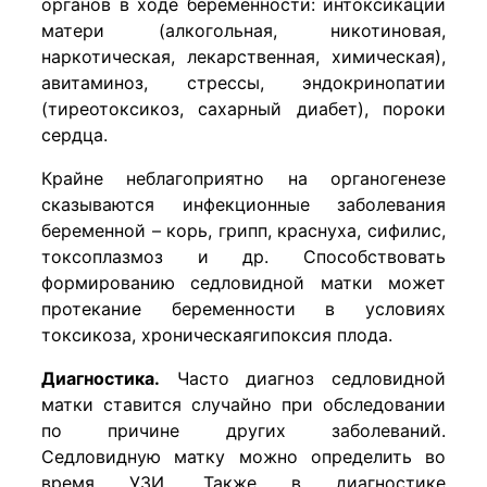
органов в ходе беременности: интоксикации
матери (алкогольная, никотиновая,
наркотическая, лекарственная, химическая),
авитаминоз, стрессы, эндокринопатии
(тиреотоксикоз, сахарный диабет), пороки
сердца.
Крайне неблагоприятно на органогенезе
сказываются инфекционные заболевания
беременной – корь, грипп, краснуха, сифилис,
токсоплазмоз и др. Способствовать
формированию седловидной матки может
протекание беременности в условиях
токсикоза, хроническаягипоксия плода.
Диагностика.
Часто диагноз седловидной
матки ставится случайно при обследовании
по причине других заболеваний.
Седловидную матку можно определить во
время УЗИ. Также в диагностике