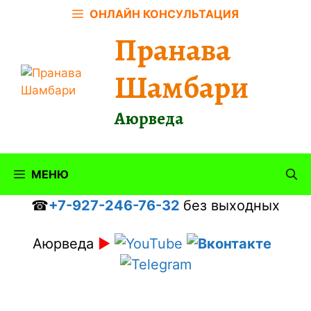
Перейти
ОНЛАЙН КОНСУЛЬТАЦИЯ
к
Пранава
содержимому
Шамбари
Аюрведа
МЕНЮ
☎
+7-927-246-76-32
без выходных
Аюрведа
►