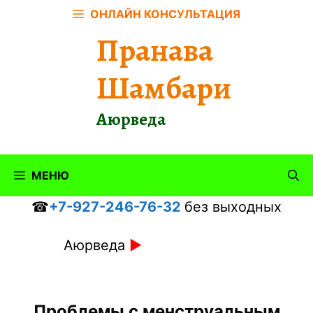
Перейти
ОНЛАЙН КОНСУЛЬТАЦИЯ
к
Пранава
содержимому
Шамбари
Аюрведа
МЕНЮ
☎
+7-927-246-76-32
без выходных
Аюрведа
►
Проблемы с менструальным