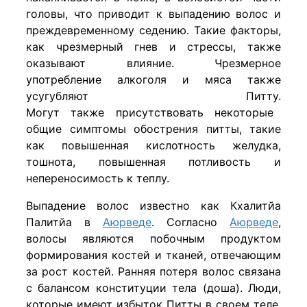
головы, что приводит к выпадению волос и
преждевременному седению. Такие факторы,
как чрезмерный гнев и стрессы, также
оказывают влияние. Чрезмерное
употребление алкоголя и мяса также
усугубляют Питту.
Могут также присутствовать некоторые
общие симптомы обострения питты, такие
как повышенная кислотность желудка,
тошнота, повышенная потливость и
непереносимость к теплу.
Выпадение волос известно как Кхалитйа
Палитйа в
Аюрведе
. Согласно
Аюрведе
,
волосы являются побочным продуктом
формирования костей и тканей, отвечающим
за рост костей. Ранняя потеря волос связана
с балансом конституции тела (доша). Люди,
которые имеют избыток Питты в своем теле,