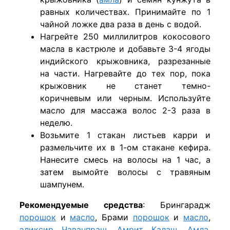
равных количествах. Принимайте по 1
чайной ложке два раза в день с водой.
Нагрейте 250 миллилитров кокосового
масла в кастрюле и добавьте 3-4 ягоды
индийского крыжовника, разрезанные
на части. Нагревайте до тех пор, пока
крыжовник не станет темно-
коричневым или черным. Используйте
масло для массажа волос 2-3 раза в
неделю.
Возьмите 1 стакан листьев карри и
размельчите их в 1-ом стакане кефира.
Нанесите смесь на волосы на 1 час, а
затем вымойте волосы с травяным
шампунем.
​Рекомендуемые средства
: Брингарадж
порошок
и
масло
, Брами
порошок
и
масло
,
эликсир
Чаванпраш
,
Амрит Калаш
,
Амла
,