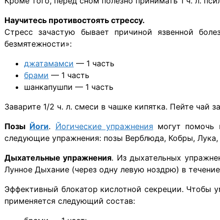
Кроме того, перед сном полезно принимать 1 ч. л. п
Научитесь противостоять стрессу.
Стресс зачастую бывает причиной язвенной болез
безмятежности»:
джатамамси
— 1 часть
брами
— 1 часть
шанкапушпи — 1 часть
Заварите 1/2 ч. л. смеси в чашке кипятка. Пейте чай за
Позы
Йоги
.
Йогические упражнения
могут помочь в
следующие упражнения: позы Верблюда, Кобры, Лука,
Дыхательные упражнения
. Из дыхательных упражн
Лунное Дыхание (через одну левую ноздрю) в течени
Эффективный блокатор кислотной секреции. Чтобы у
применяется следующий состав: