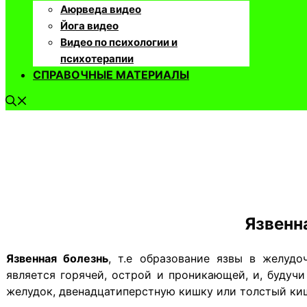
Аюрведа видео
Йога видео
Видео по психологии и
психотерапии
СПРАВОЧНЫЕ МАТЕРИАЛЫ
Язвенн
Язвенная болезнь
, т.е образование язвы в желуд
является горячей, острой и проникающей, и, будуч
желудок, двенадцатиперстную кишку или толстый ки