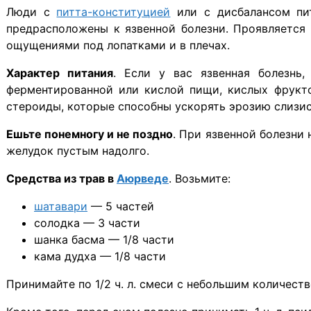
Люди с
питта-конституцией
или с дисбалансом пит
предрасположены к язвенной болезни. Проявляется 
ощущениями под лопатками и в плечах.
Характер питания
. Если у вас язвенная болезнь
ферментированной или кислой пищи, кислых фрукто
стероиды, которые способны ускорять эрозию слизис
Ешьте понемногу и не поздно
. При язвенной болезни 
желудок пустым надолго.
Средства из трав в
Аюрведе
. Возьмите:
шатавари
— 5 частей
солодка — 3 части
шанка басма — 1/8 части
кама дудха — 1/8 части
Принимайте по 1/2 ч. л. смеси с небольшим количеств