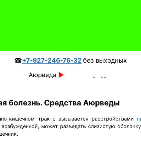
☎
+7-927-246-76-32
без выходных
Аюрведа
►
ая болезнь. Средства Аюрведы
очно-кишечном тракте вызывается расстройствами
п
и возбужденной, может разъедать слизистую оболочк
шечник.