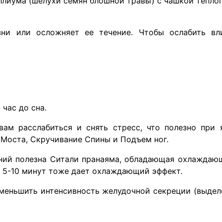
силлиума (шелухи семян блошной травы) с чашкой тепло
ни или осложняет ее течение. Чтобы ослабить вли
 час до сна.
ам расслабиться и снять стресс, что полезно при 
 Моста, Скручивание Спины и Подъем ног.
ений полезна Ситали пранаяма, обладающая охлажда
е 5-10 минут тоже дает охлаждающий эффект.
меньшить интенсивность желудочной секреции (выдел