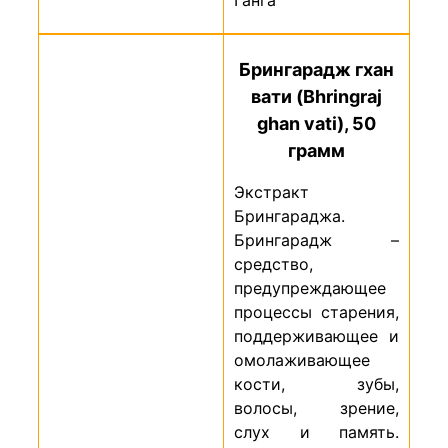
Ганга
Брингарадж гхан
вати (Bhringraj
ghan vati), 50
грамм
Экстракт
Брингараджа.
Брингарадж –
средство,
предупреждающее
процессы старения,
поддерживающее и
омолажи­ва­ющее
кости, зубы,
волосы, зрение,
слух и память.