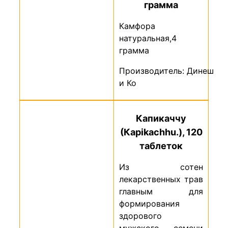
грамма
Камфора
натуральная,4
грамма
Производитель: Динеш
и Ко
Капикаччу
(Каріkachhu.), 120
таблеток
Из сотен
лекарственных трав
главным для
формирования
здорового