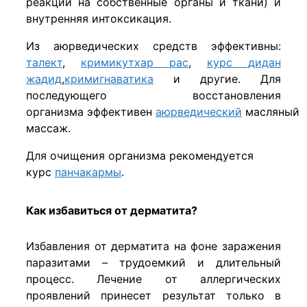
реакции на собственные органы и ткани) и
внутренняя интоксикация.
Из аюрведических средств эффективны:
талект
,
кримикутхар рас
,
курс дидан
жадид
,
кримигнаватика
и другие. Для
последующего восстановления
организма эффективен
аюрведический
масляный
массаж.
Для очищения организма рекомендуется
курс
панчакармы
.
Как избавиться от дерматита?
Избавления от дерматита на фоне заражения
паразитами – трудоемкий и длительный
процесс. Лечение от аллергических
проявлений принесет результат только в