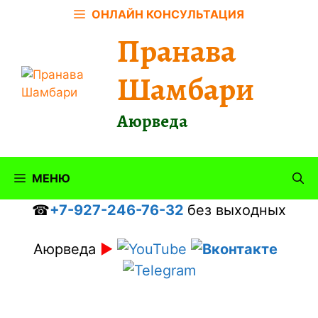
Перейти
ОНЛАЙН КОНСУЛЬТАЦИЯ
к
Пранава
содержимому
Шамбари
Аюрведа
МЕНЮ
☎
+7-927-246-76-32
без выходных
Аюрведа
►