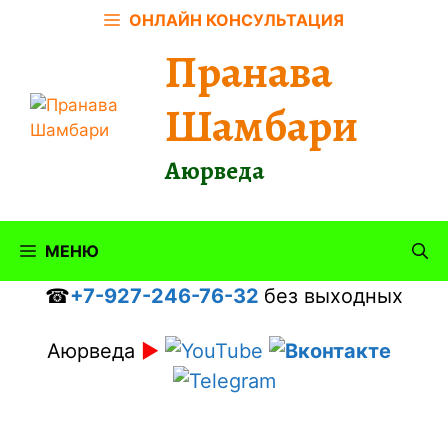
Перейти
ОНЛАЙН КОНСУЛЬТАЦИЯ
к
Пранава
содержимому
Шамбари
Аюрведа
МЕНЮ
☎
+7-927-246-76-32
без выходных
Аюрведа
►