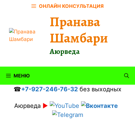
Перейти
ОНЛАЙН КОНСУЛЬТАЦИЯ
к
Пранава
содержимому
Шамбари
Аюрведа
МЕНЮ
☎
+7-927-246-76-32
без выходных
Аюрведа
►