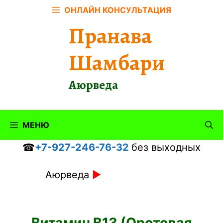
Перейти
ОНЛАЙН КОНСУЛЬТАЦИЯ
к
Пранава
содержимому
Шамбари
Аюрведа
МЕНЮ
☎
+7-927-246-76-32
без выходных
Аюрведа
►
Витамин B13 (Оротовая