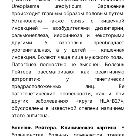
Ureoplasma ureolyticum. Заражение
происходит главным образом половым путем.
Установлена также связь с кишечной
инфекцией — возбудителями дизентерии,
сальмонеллеза, иерсиниоза и некоторыми
другими. У взрослых преобладает
урогенитальная, а у детей — кишечная
инфекция. Болеют чаще лица мужского пола.
Патогенез полностью не выяснен. Болезнь
Рейтера рассматривают как реактивную
артропатию у генетически
предрасположенных лиц. Ее
патогенетические особенности, как и при
других заболеваниях «круга HLA-B27»,
обусловлены в известной степени наличием
этого антигена.
Болезнь Рейтера. Клиническая картина
. У
большинства больных отмечается триада