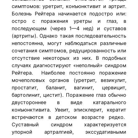
симптомов: уретрит, конъюнктивит и артрит.
Болезнь Рейтера начинается подостро или:
остро с поражения уретры и глаз, в
последующем (через 1—4 нед) и суставов
(артриты). Однако такая последовательность
непостоянна, могут наблюдаться различные
сочетания симптомов, редуцированность или
отсутствие некоторых из них. В подобных
случаях диагностируют «неполный» синдром
Рейтера. Наиболее постоянно поражение
мочеполовых органов (уретрит, везикулит,
простатит, баланит, вагинит, цервицит,
бартолинит, цистит). Поражение глаз обычно
двустороннее в виде катарального
конъюнктивита. Увеит, эписклерит, кератит
встречаются в детском возрасте редко.
Суставный синдром характеризуется
упорной артралгией, экссудативными