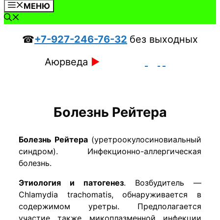
МЕНЮ
☎
+7-927-246-76-32
без выходных
Аюрведа
►
Болезнь Рейтера
Болезнь Рейтера
(уретроокулосиновиальный
синдром). Инфекционно-аллергическая
болезнь.
Этиология и патогенез
. Возбудитель —
Chlamydia trachomatis, обнаруживается в
содержимом уретры. Предполагается
участие также микоплазменной инфекции