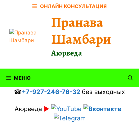
Перейти
ОНЛАЙН КОНСУЛЬТАЦИЯ
к
Пранава
содержимому
Шамбари
Аюрведа
МЕНЮ
☎
+7-927-246-76-32
без выходных
Аюрведа
►