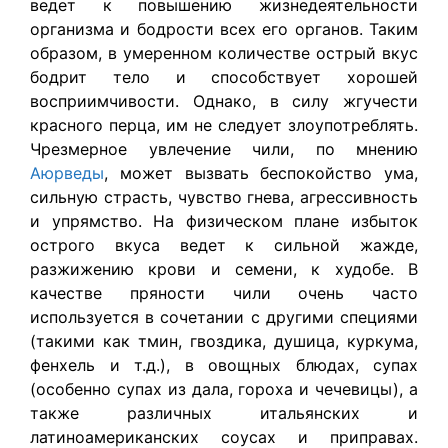
ведет к повышению жизнедеятельности
организма и бодрости всех его органов. Таким
образом, в умеренном количестве острый вкус
бодрит тело и способствует хорошей
восприимчивости. Однако, в силу жгучести
красного перца, им не следует злоупотреблять.
Чрезмерное увлечение чили, по мнению
Аюрведы
, может вызвать беспокойство ума,
сильную страсть, чувство гнева, агрессивность
и упрямство. На физическом плане избыток
острого вкуса ведет к сильной жажде,
разжижению крови и семени, к худобе. В
качестве пряности чили очень часто
используется в сочетании с другими специями
(такими как тмин, гвоздика, душица, куркума,
фенхель и т.д.), в овощных блюдах, супах
(особенно супах из дала, гороха и чечевицы), а
также различных итальянских и
латиноамериканских соусах и приправах.