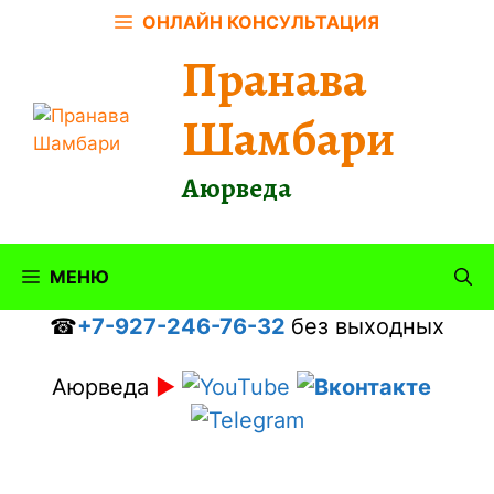
Перейти
ОНЛАЙН КОНСУЛЬТАЦИЯ
к
Пранава
содержимому
Шамбари
Аюрведа
МЕНЮ
☎
+7-927-246-76-32
без выходных
Аюрведа
►