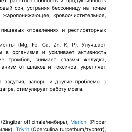
ает работоспособность и продуктивность
овый сон, устраняя бессонницу на почве
т жаропонижающее, кровоочистительное,
, пищевых отравлениях и респираторных
менты (Mg, Fe, Ca, Zn, K, P). Улучшает
ы в организме и усиливает активность
ие тромбов, снимает спазмы желудка,
ганизм от шлаков и токсинов, укрепляет
т вздутия, запоры и другие проблемы с
дагре, стимулирует работу мозга.
(Zingiber officinale/имбирь),
Marichi
(Pipper
илик),
Trivrit
(Operculina turpethum/турпет),