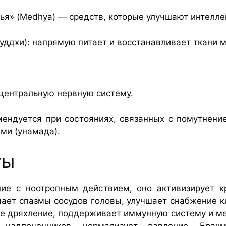
ья» (Medhya) — средств, которые улучшают интеллек
уддхи): напрямую питает и восстанавливает ткани м
центральную нервную систему.
мендуется при состояниях, связанных с помутнение
ми (унамада).
ты
ение с ноотропным действием, оно активизирует 
ает спазмы сосудов головы, улучшает снабжение к
ое дряхление, поддерживает иммунную систему и м
 надпочечников, нормализует давление. Брах