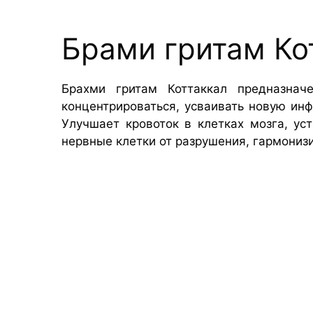
Брами гритам Кот
Брахми гритам Коттаккал предназнач
концентрироваться, усваивать новую ин
Улучшает кровоток в клетках мозга, ус
нервные клетки от разрушения, гармониз