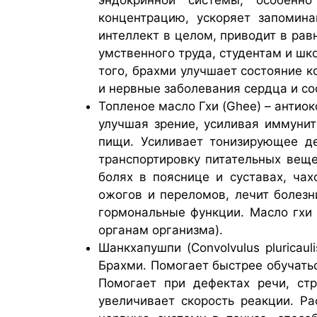
концентрацию, ускоряет запомина
интеллект в целом, приводит в ра
умственного труда, студентам и шк
того, брахми улучшает состояние к
и нервные заболевания сердца и со
Топленое масло Гхи (Ghee) – антио
улучшая зрение, усиливая иммунит
пищи. Усиливает тонизирующее де
транспортировку питательных веще
болях в пояснице и суставах, ча
ожогов и переломов, лечит болез
гормональные функции. Масло гхи 
органам организма).
Шанкхапушпи (Convolvulus plurica
Брахми. Помогает быстрее обучать
Помогает при дефектах речи, ст
увеличивает скорость реакции. Р