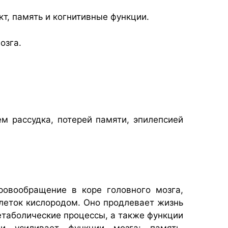
т, память и когнитивные функции.
озга.
м рассудка, потерей памяти, эпилепсией
кровообращение в коре головного мозга,
леток кислородом. Оно продлевает жизнь
етаболические процессы, а также функции
ми усиливает функции мозга: память,