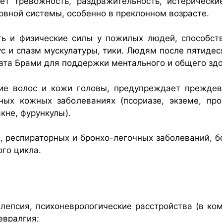
т тревожность, раздражительность, истерически
вной системы, особенно в преклонном возрасте.
ь и физические силы у пожилых людей, способств
с и спазм мускулатуры, тики. Людям после пятидеся
ата Брами для поддержки ментального и общего здо
ие волос и кожи головы, предупреждает прежде
ных кожных заболеваниях (псориазе, экземе, прок
кне, фурункулы).
, респираторных и бронхо-легочных заболеваний, 
го цикла.
лепсия, психоневрологические расстройства (в ко
евралгия;