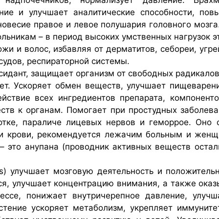
ние и улучшает аналитические способности, повы
вновесие правое и левое полушария головного мозг
ольникам – в период высоких умственных нагрузок э
ожи и волос, избавляя от дерматитов, себореи, угр
судов, респираторной системы.
ксидант, защищает организм от свободных радикалов
ет. Ускоряет обмен веществ, улучшает пищеварен
йствие всех ингредиентов препарата, компоненто
ств к органам. Помогает при простудных заболеван
хотке, параличе лицевых нервов и геморрое. Оно
ни крови, рекомендуется лежачим больным и женщ
– это анупана (проводник активных веществ остал
ulis) улучшает мозговую деятельность и положител
ся, улучшает концентрацию внимания, а также ока
рессе, понижает внутричерепное давление, улуч
астение ускоряет метаболизм, укрепляет иммунит