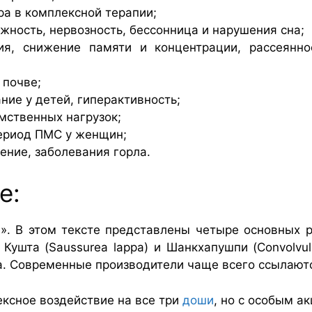
ра в комплексной терапии;
ожность, нервозность, бессонница и нарушения сна;
ия, снижение памяти и концентрации, рассеянно
 почве;
ние у детей, гиперактивность;
мственных нагрузок;
ериод ПМС у женщин;
ение, заболевания горла.
е:
е
». В этом тексте представлены четыре основных р
 Кушта (Saussurea lappa) и Шанкхапушпи (Convolvulu
а. Современные производители чаще всего ссылаютс
ксное воздействие на все три
доши
, но с особым а