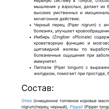
нервную систему в тонусе, спосо
мышления у взрослых, делает их б
высоких умственных и эмоциональ
мочегонное действие.
Черный перец (Piper nigrum) с а
болезнях, улучшает кровообращение
Имбирь (Zingiber officinale) сод
кроветворную функцию и мозгово
щитовидной железы по выработк
болезненные ощущения при заболе
иммунитет.
Пиппали (Piper longum) с выраже
желудком, помогает при простуде, б
Состав:
Ghee
(очищенное топленое коровье масл
nigrum/перец черный),
Pippali
(Pipper lon