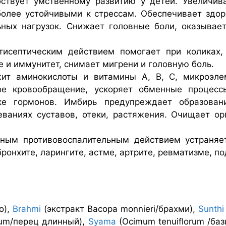
бствует умственному развитию у детей. Увеличив
олее устойчивыми к стрессам. Обеспечивает здор
ных нагрузок. Снижает головные боли, оказывае
нтисептическим действием помогает при коликах
 и иммунитет, снимает мигрени и головную боль.
ержит аминокислоты и витамины А, В, С, микроэле
е кровообращение, ускоряет обменные процесс
е гормонов. Имбирь предупреждает образован
ваниях суставов, отеки, растяжения. Очищает ор
нным противовоспалительным действием устраняе
ронхите, ларингите, астме, артрите, ревматизме, по
о),
Brahmi
(экстракт Bacopa monnieri/брахми),
Sunthi
gum/перец длинный),
Syama
(Ocimum tenuiflorum /баз