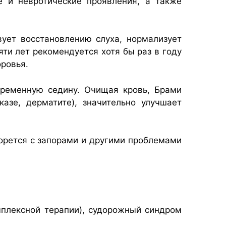
е и невротические проявления, а также
ует восстановлению слуха, нормализует
ти лет рекомендуется хотя бы раз в году
ровья.
временную седину. Очищая кровь, Брами
азе, дерматите), значительно улучшает
борется с запорами и другими проблемами
мплексной терапии), судорожный синдром