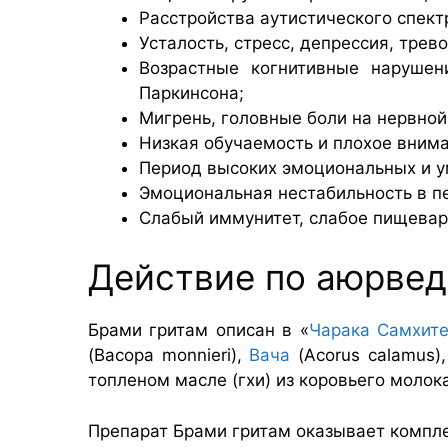
Расстройства аутистического спект
Усталость, стресс, депрессия, трев
Возрастные когнитивные нарушен
Паркинсона;
Мигрень, головные боли на нервной
Низкая обучаемость и плохое внима
Период высоких эмоциональных и у
Эмоциональная нестабильность в п
Слабый иммунитет, слабое пищевар
Действие по аюрвед
Брами гритам описан в «
Чарака Самхит
(Bacopa monnieri),
Вача
(Acorus calamus),
топленом масле (гхи) из коровьего молок
Препарат Брами гритам оказывает компле