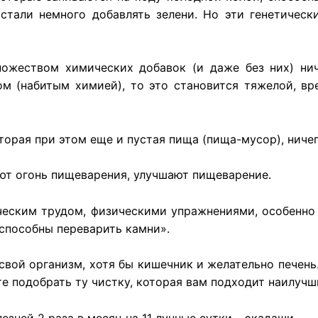
 стали немного добавлять зелени. Но эти генетичес
ожеством химических добавок (и даже без них) ниче
м (набитым химией), то это становится тяжелой, в
которая при этом еще и пустая пища (пища-мусор), нич
ют
огонь
пищеварения
,
улучшают
пищеварение
.
ческим трудом, физическими упражнениями, особенно
 «способны переварить камни».
свой
организм
,
хотя
бы
кишечник
и
желательно
печень
те
подобрать
ту
чистку
,
которая
вам
подходит
наилучш
лезней
2
раза
в
месяц
на 11
лунные
сутки
–
экадаши
.