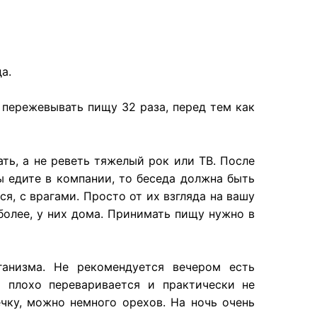
да
.
пережевывать
пищу
32
раза
,
перед
тем как
ть, а не реветь тяжелый рок или ТВ. После
вы едите в компании, то беседа должна быть
я, с врагами. Просто от их взгляда на вашу
более, у них дома. Принимать пищу нужно в
ганизма
. Н
е
рекомендуется
вечером
есть
а
плохо
переваривается
и
практически
не
ечку
,
можно
немного
орехов
. На
ночь
очень