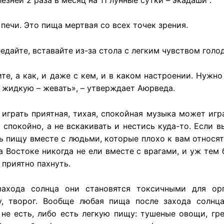
печи
. Это
пища
мертвая
со
всех
точек
зрения
.
еедайте
,
вставайте
из-за
стола
с
легким
чувством
голо
ите
, а как, и
даже
с кем, и в
каком
настроении
.
Нужно
а
жидкую
– жевать», –
утверждает
Аюрведа
.
играть приятная, тихая, спокойная музыка может игра
 спокойно, а не вскакивать и нестись куда-то. Если 
 пищу вместе с людьми, которые плохо к вам относятс
а Востоке никогда не ели вместе с врагами, и уж тем 
 приятно пахнуть.
захода
солнца
они
становятся
токсичными
для
ор
у
,
творог
.
Вообще
любая
пища
после
захода
солнц
не
есть
,
либо
есть
легкую
пищу
:
тушеные
овощи
,
гр