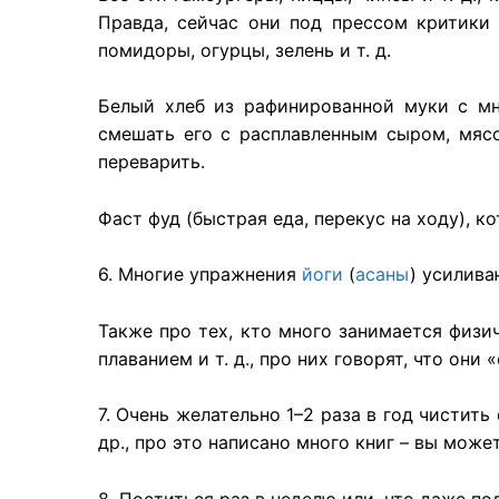
Правда, сейчас они под прессом критики
помидоры, огурцы, зелень и т. д.
Белый хлеб из рафинированной муки с мн
смешать его с расплавленным сыром, мясо
переварить.
Фаст фуд (быстрая еда, перекус на ходу), 
6.
Многие
упражнения
йоги
(
асаны
)
усилива
Также про тех, кто много занимается физи
плаванием и т. д., про них говорят, что они
7.
Очень
желательно
1–2
раза
в год
чистить
др., про это
написано
много
книг
– вы
може
8.
Поститься
раз в
неделю
или, что
даже
по