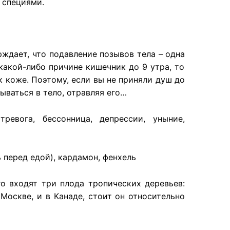
 специями.
рждает
, что
подавление
позывов
тела
–
одна
какой-либо
причине
кишечник
до 9
утра
, то
к
коже
.
Поэтому
,
если
вы не
приняли
душ до
сываться
в
тело
,
отравляя
его…
,
тревога
,
бессонница
,
депрессии
,
уныние
,
ь
перед
едой
),
кардамон
,
фенхель
го
входят
три
плода
тропических
деревьев
:
в
Москве
, и в
Канаде
,
стоит
он
относительно