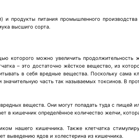
й
) и
продукты
питания
промышленного
производства 
 мука
высшиго сорта
.
щью
которого
можно
увеличить
продолжительность
тчатка
– это
достаточно
жёсткое
вещество
, из
котор
итывать в себя вредные вещества. Поскольку сама к
 и значительную часть так называемых токсинов. В про
вредных
веществ
. Они
могут
попадать
туда
с
пищей
и
ает
в
кишечник
определённое
количество
желчи
,
котор
иком
нашего
кишечника
.
Также
клетчатка
стимулир
ет
выведению
ядов
и
холестерина
из
кишечника
.