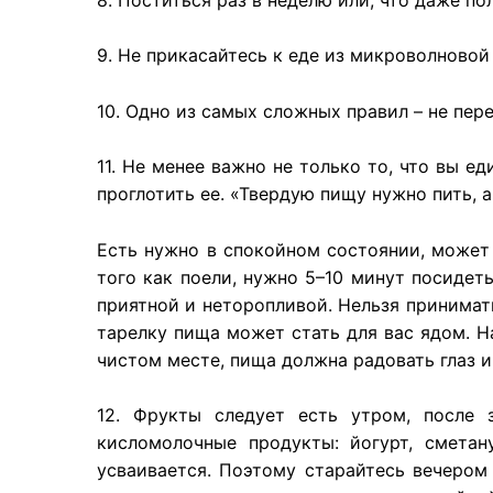
9. Не
прикасайтесь
к еде из
микроволновой
10.
Одно
из
самых
сложных
правил
– не
пер
11. Не
менее
важно
не
только
то, что вы
ед
проглотить
ее. «Твердую
пищу
нужно
пить
, 
Есть нужно в спокойном состоянии, может 
того как поели, нужно 5–10 минут посидеть
приятной и неторопливой. Нельзя принимать
тарелку пища может стать для вас ядом. Н
чистом месте, пища должна радовать глаз и
12.
Фрукты
следует
есть
утром
,
после
кисломолочные
продукты
:
йогурт
,
сметан
усваивается
.
Поэтому
старайтесь
вечером