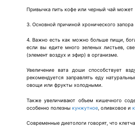
Привычка пить кофе или черный чай может 
3. О
сновной
причиной
хронического
запора
4. Важно есть как
можно
больше
пищи
, бо
если
вы едите много зеленых листьев, св
(элемент воздух и эфир) в организме.
Увеличение вата доши
способствует
взд
рекомендуется заправлять еду
натуральны
овощи или
фрукты
холодными.
Также увеличивают объем кишечного сод
особенно полезны
кунжутное
, оливковое и
Современные
диетологи
говорят
, что
клетч