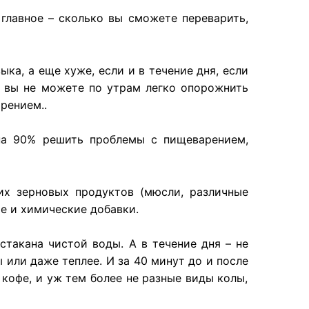
 главное – сколько вы сможете переварить,
зыка
, а еще
хуже
, если и в
течение
дня, если
, вы не
можете
по утрам
легко
опорожнить
рением..
а 90%
решить
проблемы
с
пищеварением
,
их
зерновых
продуктов
(
мюсли
,
различные
е и химические добавки.
 стакана
чистой
воды
. А в
течение
дня – не
ы
или
даже
теплее. И за 40
минут
до и
после
е
кофе
, и уж тем
более
не разные виды колы,