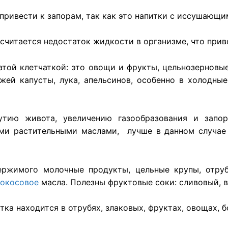
привести к запорам, так как это напитки с иссушающи
считается
недостаток жидкости в организме, что
прив
гатой клетчаткой: это овощи и
фрукты, цельнозерновы
ежей капусты,
лука
,
апельсинов
,
особенно
в холодные
утию
живота
,
увеличению
газообразования
и запор
ми
растительными
маслами
, лучше в данном случа
ержимого молочные продукты, цельные крупы, отруб
кокосовое
масла. Полезны фруктовые соки: сливовый, 
атка
находится в отрубях, злаковых, фруктах, овощах, 