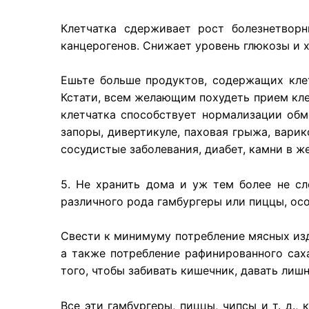
Клетчатка
сдерживает
рост
болезнетвор
канцерогенов
.
С
нижает
уровень
глюкозы
и
Ешьте
больше
продуктов
,
содержащих
кле
Кстати
,
всем
желающим
похудеть
прием
кл
клетчатка
способствует
нормализации
обм
запоры
,
дивертикуле
,
паховая
грыжа
,
варик
сосудистые
заболевания
,
диабет
,
камни
в
ж
5. Не
хранить
дома
и уж тем
более
не
сл
различного
рода
гамбургеры
или
пиццы
,
ос
Свести к минимуму потребление мясных изд
а также потребление рафинированного саха
того, чтобы забивать кишечник, давать лиш
Все эти гамбургеры, пиццы, чипсы и т. д.,