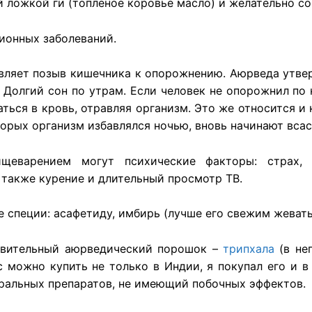
 ложкой ги (топленое коровье масло) и желательно со
ионных
заболеваний
.
вляет
позыв
кишечника
к
опорожнению
.
Аюрведа
утве
.
Долгий
сон по
утрам
.
Если
человек
не
опорожнил
по
аться
в
кровь
,
отравляя
организм
. Это же
относится
и 
торых
организм
избавлялся
ночью
,
вновь
начинают
вса
ищеварением
могут
психические
факторы
:
страх
а
также
курение
и
длительный
просмотр
ТВ.
е
специи
:
асафетиду
,
имбирь
(
лучше
его
свежим
жеват
ивительный
аюрведический
порошок
–
трипхала
(в
не
с
можно
купить
не
только
в
Индии
, я
покупал
его и 
ральных
препаратов
, не
имеющий
побочных
эффектов
.