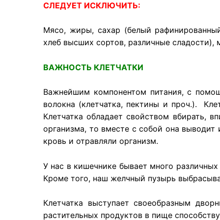
СЛЕДУЕТ ИСКЛЮЧИТЬ:
Мясо,
жиры
,
сахар
(
белый
рафинированны
хлеб
высших
сортов
,
различные
сладости
),
ВАЖНОСТЬ КЛЕТЧАТКИ
Важнейшим
компонентом
питания
, с
помо
волокна
(
клетчатка
,
пектины
и
проч
.).
Кле
Клетчатка
обладает
свойством вбирать, вп
организма, то вместе с собой она выводит
кровь и отравляли организм.
У нас в
кишечнике
бывает
много
различных
Кроме
того
, наш
желчный
пузырь
выбрасыв
Клетчатка
выступает
своеобразным
дворн
растительных
продуктов
в
пище
способству