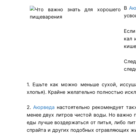
В
Аю
усво
Если
кал
кише
Сле
след
1. Ешьте как можно меньше сухой, исс
хлопья
). Крайне желательно полностью иск
2.
Аюрведа
настоятельно рекомендует
так
менее двух литров
чистой
воды
. Но важно 
еды лучше воздержаться от питья,
либо
пит
спрайта и других подобных отравляющих
ж