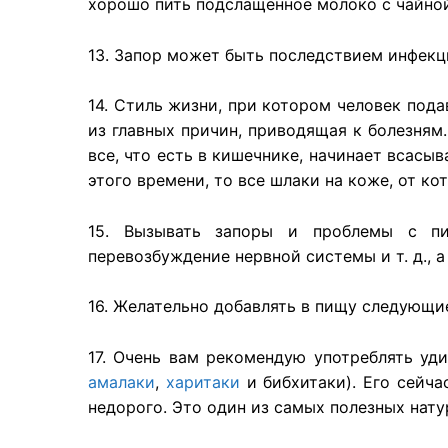
хорошо
пить
подслащенное
молоко
с чайной
13.
Запор
может
быть
последствием
инфекц
14.
Стиль
жизни
, при
котором
человек
пода
из
главных
причин
,
приводящая
к
болезням
все, что
есть
в
кишечнике
,
начинает
всасыв
этого
времени
, то все
шлаки
на
коже
, от
ко
15.
Вызывать
запоры
и
проблемы
с
п
перевозбуждение
нервной
системы
и т. д., 
16.
Желательно
добавлять
в
пищу
следующи
17.
Очень
вам
рекомендую
употреблять
уд
амалаки
,
харитаки
и
бибхитаки
). Его
сейча
недорого
. Это
один
из
самых
полезных
нату