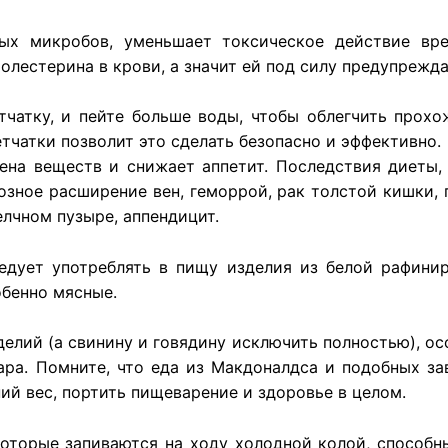
ных
микробов
,
уменьшает
токсическое
действие
вр
холестерина
в
крови
, а
значит
ей под
силу
предупрежда
тчатку
, и
пейте
больше
воды
,
чтобы
облегчить
прохо
етчатки
позволит
это
сделать
безопасно
и
эффективно
.
ена
веществ
и
снижает
аппетит
.
Последствия
диеты
озное
расширение
вен,
геморрой
, рак
толстой
кишки
,
елчном
пузыре
,
аппендицит
.
едует
употреблять
в
пищу
изделия
из
белой
рафини
обенно
мясные
.
елий (а свинину и говядину исключить полностью), ос
ра. Помните, что еда из Макдоналдса и подобных за
ний вес, портить пищеварение и здоровье в целом.
 которые запиваются на ходу холодной колой, способн