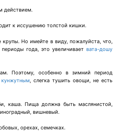
м действием.
одит
к иссушению толстой кишки.
е крупы
. Но
имейте
в
виду
,
пожалуйста
, что,
 периоды года, это увеличивает
вата-дошу
ам. Поэтому,
особенно
в зимний период
е
кунжутным
, слегка тушить овощи, не есть
и, каша. Пища должна быть маслянистой,
виноградный, вишневый.
бобовых,
орехах
,
семечках
.