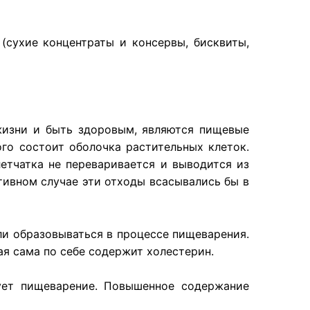
(сухие концентраты и консервы, бисквиты,
жизни
и
быть
здоровым
,
являются
пищевые
ого
состоит
оболочка
растительных
клеток
.
летчатка не переваривается и выводится из
тивном случае эти отходы всасывались бы в
ли
образовываться
в
процессе
пищеварения
.
ая
сама
по
себе
содержит
холестерин
.
ует
пищеварение
.
Повышенное
содержание