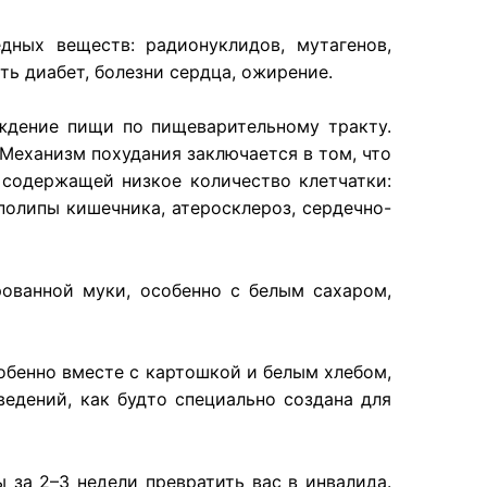
едных
веществ
:
радионуклидов
,
мутагенов
,
ть
диабет
,
болезни
сердца
,
ожирение
.
ждение
пищи
по
пищеварительному
тракту
.
Механизм
похудания
заключается
в том, что
,
содержащей
низкое
количество
клетчатки
:
полипы
кишечника
,
атеросклероз
,
сердечно-
рованной
муки
,
особенно
с
белым
сахаром
,
обенно вместе с картошкой и белым хлебом,
ведений, как будто специально создана для
ы за 2–3 недели превратить вас в инвалида.