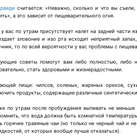
рведе
считается: «Неважно, сколько и что вы съели,
ить», а это зависит от пищеварительного огня.
 у вас по утрам
присутствует
налет
на
задней
части
я
издает
зловоние
и изо рта
исходит
неприятный
запах
чник
, то по всей вероятности у вас проблемы с пищева
дующие
советы
помогут
вам
либо
полностью
,
либо
н
овательно
,
стать
здоровыми
и жизнерадостными.
ушающей
пищи
:
чипсов
,
соленых
,
жареных
орехов
,
сух
лючить продукты, содержащие различные синтетически
же
по утрам
после
пробуждения
выпивать не меньше
помнить, что вода
должна
быть
комнатной
температур
ь горячие травяные чаи (но только не
черный
чай и н
идкостей
, от
которых
вообще
лучше
отказаться
).