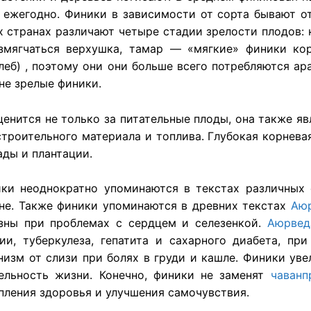
 ежегодно. Финики в зависимости от сорта бывают от 
их странах различают четыре стадии зрелости плодов:
змягчаться верхушка, тамар — «мягкие» финики ко
леб) , поэтому они они больше всего потребляются а
не зрелые финики.
енится не только за питательные плоды, она также я
строительного материала и топлива. Глубокая корнева
ады и плантации.
ики неоднократно упоминаются в текстах различных
не. Также финики упоминаются в древних текстах
Аю
зны при проблемах с сердцем и селезенкой.
Аюрвед
ии, туберкулеза, гепатита и сахарного диабета, п
низм от слизи при болях в груди и кашле. Финики ув
ельность жизни. Конечно, финики не заменят
чаванп
пления здоровья и улучшения самочувствия.