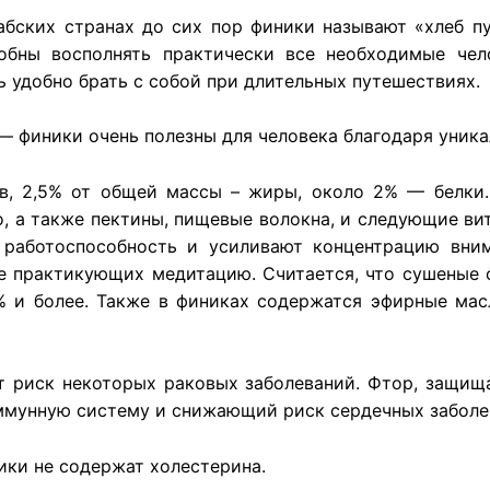
абских странах до сих пор финики называют «хлеб пу
обны восполнять практически все необходимые чел
ь удобно брать с собой при длительных путешествиях.
 финики очень полезны для человека благодаря уника
в, 2,5% от общей массы – жиры, около 2% — белки.
зо, а также пектины, пищевые волокна, и следующие вит
т работоспособность и усиливают концентрацию вним
 практикующих медитацию. Считается, что сушеные ф
% и более. Также в финиках содержатся эфирные ма
т риск некоторых раковых заболеваний. Фтор, защищ
ммунную систему и снижающий риск сердечных заболе
ики не содержат холестерина.