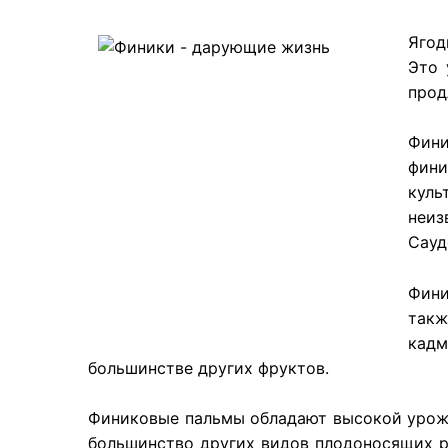
​Яго
Это 
прод
Фини
фини
куль
неиз
Сауд
Фини
такж
кадм
большинстве других фруктов.
Финиковые пальмы обладают высокой урожа
большинство других видов плодоносящих р