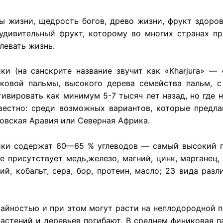
ды жизни, щедрость богов, древо жизни, фрукт здоров
удивительный фрукт, которому во многих странах п
левать жизнь.
ки (на санскрите название звучит как «Kharjura» 
ковой пальмы, высокого дерева семейства пальм, 
тивировать как минимум 5-7 тысяч лет назад, но где 
вестно: среди возможных вариантов, которые предл
овская Аравия или Северная Африка.
ки содержат 60—65 % углеводов — самый высокий п
е присутствует медь,железо, магний, цинк, марганец,
ий, кобальт, сера, бор, протеин, масло; 23 вида раз
йностью и при этом могут расти на неплодородной по
астений и деревьев погибают. В среднем финиковая п