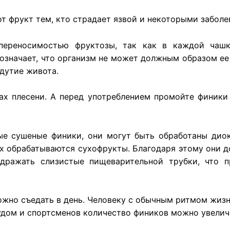
т фрукт тем, кто страдает язвой и некоторыми забол
переносимостью фруктозы, так как в каждой чашк
значает, что организм не может должным образом ее п
здутие живота.
ах плесени. А перед употреблением промойте финики
вые сушеные финики, они могут быть обработаны дио
 обрабатываются сухофрукты. Благодаря этому они до
здражать слизистые пищеварительной трубки, что п
ожно съедать в день. Человеку с обычным ритмом жизн
рудом и спортсменов количество фиников можно увелич