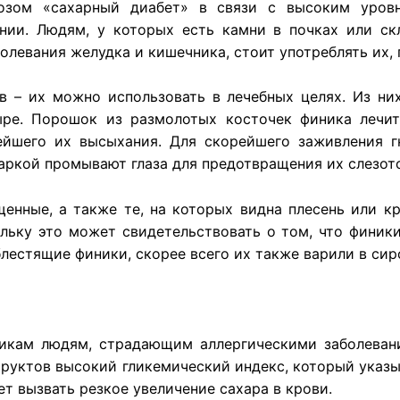
озом «сахарный диабет» в связи с высоким уровн
нии. Людям, у которых есть камни в почках или ск
болевания желудка и кишечника, стоит употреблять их,
 – их можно использовать в лечебных целях. Из них
ыре. Порошок из размолотых косточек финика лечи
ейшего их высыхания. Для скорейшего заживления г
аркой промывают глаза для предотвращения их слезот
енные, а также те, на которых видна плесень или кр
льку это может свидетельствовать о том, что финики
блестящие финики, скорее всего их также варили в сир
икам людям, страдающим аллергическими заболеван
фруктов высокий гликемический индекс, который указы
т вызвать резкое увеличение сахара в крови.