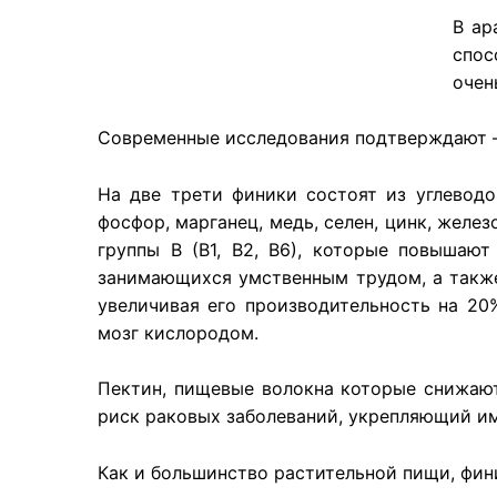
В ар
спос
очен
Современные исследования подтверждают —
На две трети финики состоят из углеводо
фосфор, марганец, медь, селен, цинк, желе
группы В (В1, В2, В6), которые повышаю
занимающихся умственным трудом, а также
увеличивая его производительность на 20
мозг кислородом.
Пектин, пищевые волокна которые снижаю
риск раковых заболеваний, укрепляющий и
Как и большинство растительной пищи, фин