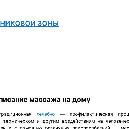
ТНИКОВОЙ ЗОНЫ
писание массажа на дому
традиционная
лечебно
— профилактическая проце
, термическом и другим воздействиям на человеч
так и с помощью различных приспособлений — мех