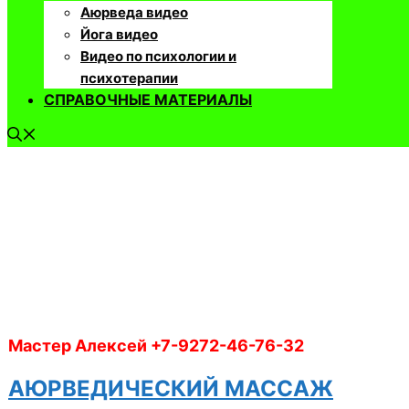
Аюрведа видео
Йога видео
Видео по психологии и
психотерапии
СПРАВОЧНЫЕ МАТЕРИАЛЫ
Мастер Алексей +7-9272-46-76-32
АЮРВЕДИЧЕСКИЙ МАССАЖ