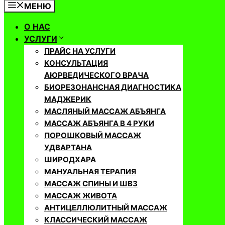
МЕНЮ
О НАС
УСЛУГИ
ПРАЙС НА УСЛУГИ
КОНСУЛЬТАЦИЯ
АЮРВЕДИЧЕСКОГО ВРАЧА
БИОРЕЗОНАНСНАЯ ДИАГНОСТИКА
МАДЖЕРИК
МАСЛЯНЫЙ МАССАЖ АБЪЯНГА
МАССАЖ АБЪЯНГА В 4 РУКИ
ПОРОШКОВЫЙ МАССАЖ
УДВАРТАНА
ШИРОДХАРА
МАНУАЛЬНАЯ ТЕРАПИЯ
МАССАЖ СПИНЫ И ШВЗ
МАССАЖ ЖИВОТА
АНТИЦЕЛЛЮЛИТНЫЙ МАССАЖ
КЛАССИЧЕСКИЙ МАССАЖ