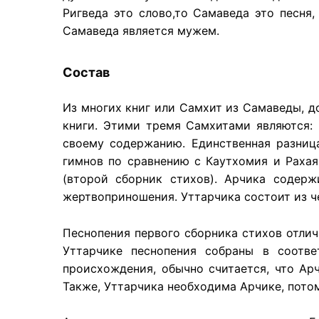
Ригведа это слово,то Самаведа это песня,
Самаведа является мужем.
Состав
Из многих книг или Самхит из Самаведы, д
книги. Этими тремя Самхитами являются:
своему содержанию. Единственная разниц
гимнов по сравнению с Каутхомия и Рахая
(второй сборник стихов). Арчика содер
жертвоприношения. Уттарчика состоит из ч
Песнопения первого сборника стихов отлич
Уттарчике песнопения собраны в соотв
происхождения, обычно считается, что Ар
Также, Уттарчика необходима Арчике, потом