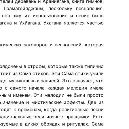
елей деревень и Аранйягана, книга гимнов,
 Грамагейяджаны, поскольку песнопения,
 поэтому их использование и пение было
гана и Ухйагана. Ухагана является частью
агических заговоров и песнопений, которая
орядочены в строфы, которые также типично
стоит из Сама стихов. Эти Сама стихи учили
де музыкальных записей. Это означает, что
то с самого начала каждая мелодия имела
енным именем. Эти мелодии не были просто
 значение и мистические эффекты. Две из
одят к временам, когда религиозные песни
национальные религиозные праздники. Есть
ьзуемые в диких обрядах и ритуалах. Сама