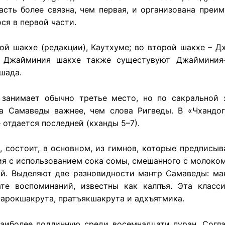
 часть более связна, чем первая, и организована пре
ся в первой части.
й шакхе (редакции), Каутхуме; во второй шакхе – Д
В Джайминия шакхе также сущестувуют Джайминия–
ишада.
занимает обычно третье место, но по сакральной 
ва Самаведы важнее, чем слова Ригведы. В «Чхандо
отдается последней (кханды 5–7).
 состоит, в основном, из гимнов, которые предписы
я с использованием сока сомы, смешанного с молоком
й. Выделяют две разновидности мантр Самаведы: ма
те воспоминаний, известны как калпъя. Эта класс
парокшакрута, пратъякшакрута и адхъятмика.
аиболее подлинную среди восемнадцати пуран. Согл