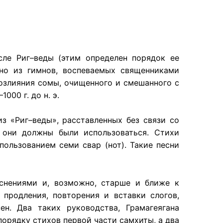
сле Риг–веды (этим определен порядок ее
нно из гимнов, воспеваемых священниками
озлияния сомы, очищенного и смешанного с
000 г. до н. э.
з «Риг–веды», расставленных без связи со
 они должны были использоваться. Стихи
пользованием семи свар (нот). Такие песни
снениями и, возможно, старше и ближе к
 продления, повторения и вставки слогов,
н. Два таких руководства, Грамагеягана
 порядку стихов первой части самхиты, а два