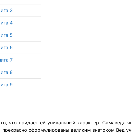
нига 3
нига 4
нига 5
нига 6
нига 7
нига 8
нига 9
то, что придает ей уникальный характер. Самаведа я
 прекрасно сформулированы великим знатоком Вед уч