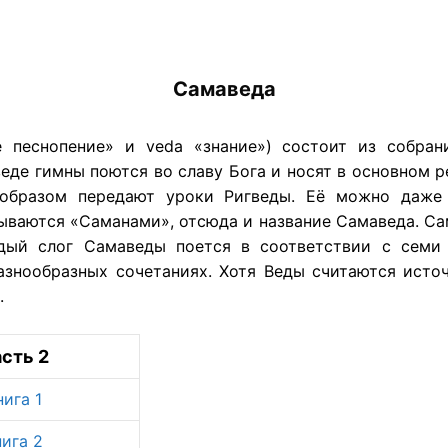
Самаведа
е песнопение» и veda «знание») состоит из собран
веде гимны поются во славу Бога и носят в основном 
образом передают уроки Ригведы. Её можно даже 
ваются «Саманами», отсюда и название Самаведа. Са
ждый слог Самаведы поется в соответствии с семи
азнообразных сочетаниях. Хотя Веды считаются источ
.
сть 2
нига 1
нига 2