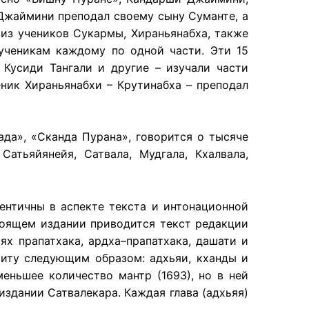
 Джаймини преподал своему сыну Суманте, а
 из учеников Сукармы, Хираньянабха, также
 ученикам каждому по одной части. Эти 15
Кусиди Тангали и другие – изучали части
ник Хираньянабхи – Крутинабха – преподал
да», «Сканда Пурана», говорится о тысяче
атьяйянейя, Сатвала, Мудгала, Кхалвала,
ентичны в аспекте текста и интонационной
стоящем издании приводится текст редакции
ях прапатхака, ардха–прапатхака, дашати и
хиту следующим образом: адхьяи, кханды и
еньшее количество мантр (1693), но в ней
издании Сатвалекара. Каждая глава (адхьяя)