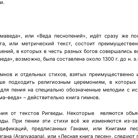
и.
маведа», или «Веда песнопений», идёт сразу же по
та, или метрический текст, состоит преимуществе
ений, в которых в честь разных богов совершались в
», возможно, была составлена около 1300 г. до н. э.–1
имнов и отдельных стихов, взятых преимущественно и
ше подходить религиозным церемониям, в которых
 для пения на специально обозначенные мелодии с ис
а–веда» – действительно книга гимнов.
ичия от текстов Ригведы. Некоторые являются объя
еды. При пении эти стихи всё же изменяются из–за
дификаций, предписанных Ганами, или Книгами песе
гана (Aranyagana), или «Лесная книга песен», следуют