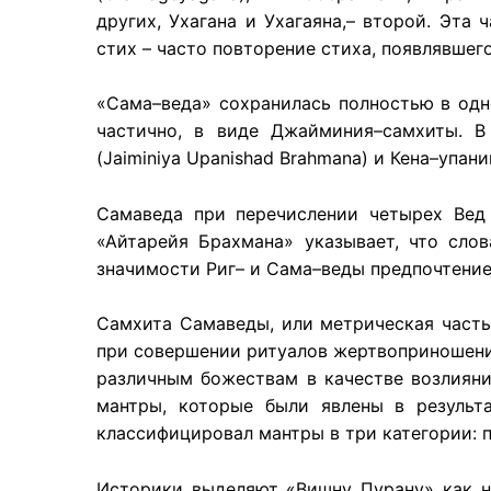
других, Ухагана и Ухагаяна,– второй. Эта
стих – часто повторение стиха, появлявшего
«Сама–веда» сохранилась полностью в одно
частично, в виде Джайминия–самхиты. 
(Jaiminiya Upanishad Brahmana) и Кена–упан
Самаведа при перечислении четырех Вед 
«Айтарейя Брахмана» указывает, что сло
значимости Риг– и Сама–веды предпочтение 
Самхита Самаведы, или метрическая часть,
при совершении ритуалов жертвоприношени
различным божествам в качестве возлияни
мантры, которые были явлены в результа
классифицировал мантры в три категории: 
Историки выделяют «Вишну Пурану» как н