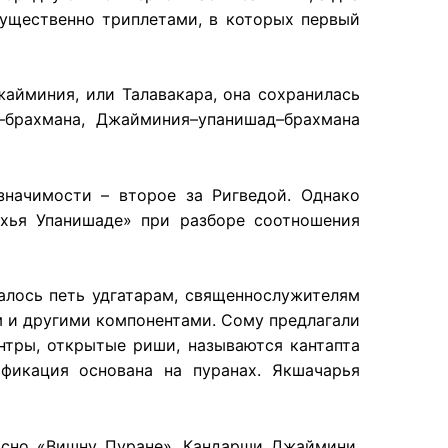
имущественно триплетами, в которых первый
жайминия, или Талавакара, она сохранилась
брахмана, Джайминия–упанишад–брахмана
значимости – второе за Ригведой. Однако
гхья Упанишаде» при разборе соотношения
валось петь удгатарам, священнослужителям
 и другими компонентами. Сому предлагали
нтры, открытые риши, называются кантапта
ификация основана на пуранах. Якшачарья
асно «Вишну Пуране», Кандарши Джаймини,