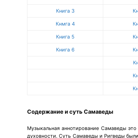
Книга 3
К
Кнмга 4
К
Книга 5
К
Книга 6
К
К
К
К
Содержание и суть Самаведы
Музыкальная аннотирование Самаведы это 
духовности. Суть Самаведы и Ригведы были