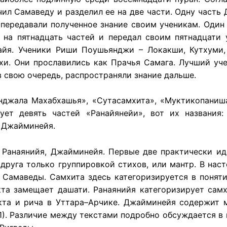
ил Самаведу и разделил ее на две части. Одну часть
 передавали полученное знание своим ученикам. Один
 на пятнадцать частей и передал своим пятнадцати
айя. Ученики Риши Поушьянджи – Локакши, Кутхуми, 
хи. Они прославились как Прачья Самага. Лучший уче
 в свою очередь, распространяли знание дальше.
анджала Махабхашья», «Сутасамхита», «Муктикопаниша
ет девять частей «Ранайянейи», вот их названия: С
, Джайминейя.
 Ранаянийя, Джайминейя. Первые две практически ид
 друга только группировкой стихов, или мантр. В на
 Самаведы. Самхита здесь категоризируется в поняти
кта замещает дашати. Ранаянийя категоризирует сам
укта и рича в Уттара–Арчике. Джайминейя содержит м
1). Различие между текстами подробно обсуждается в 