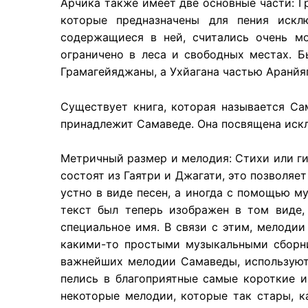
Арчика также имеет две основные части: Г
которые предназначены для пения исклю
содержащиеся в ней, считались очень м
ограничено в леса и свободных местах. Б
Грамагейяджаны, а Ухйагана частью Аранйя
Существует книга, которая называется Сам
принадлежит Самаведе. Она посвящена искл
Метричный размер и мелодия: Стихи или ги
состоят из Гаятри и Джагати, это позволяе
устно в виде песен, а иногда с помощью м
текст был теперь изображен в том виде,
специальное имя. В связи с этим, мелоди
какими-то простыми музыкальными сборни
важнейших мелодии Самаведы, используютс
пелись в благоприятные самые короткие и
некоторые мелодии, которые так стары, к