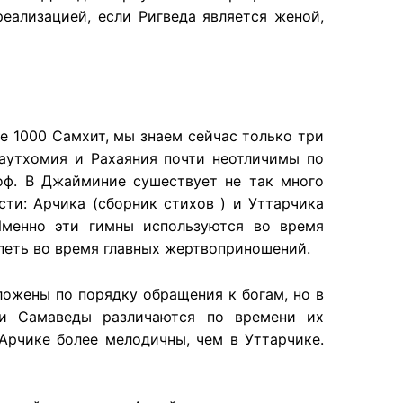
реализацией, если Ригведа является женой,
е 1000 Самхит, мы знаем сейчас только три
аутхомия и Рахаяния почти неотличимы по
оф. В Джайминие сушествует не так много
ти: Арчика (сборник стихов ) и Уттарчика
Именно эти гимны используются во время
 петь во время главных жертвоприношений.
ложены по порядку обращения к богам, но в
ти Самаведы различаются по времени их
Арчике более мелодичны, чем в Уттарчике.