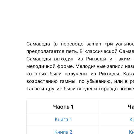
Самаведа (в переводе saman «ритуально
предполагается петь. В классической Сама
Самаведы выходят из Ригведы и таким 
мелодичной форме. Мелодичные записи назы
которых были получены из Ригведы. Ка
возрастанию гаммы, по убыванию, или в р
Талас и другие были введены гораздо позже
Часть 1
Ча
Книга 1
К
Книга 2
К