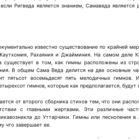
 если Ригведа является знанием, Самаведа является 
окументально известно существование по крайней мер
 Каутхомия, Рахаяния и Джайминия. На самом деле К
а существует в том, как гимны расположены из стр
ния. В общем Сама Веда делится на две основные час
жит пятьсот восемьдесят пять мелодичных гимнов. 
етырехсот гимнов, которые как предполагается, будут
ается от второго сборника стихов тем, что они распо
етствии с главными жертвами. Эти различные час
чикавозникла до Уттарчики. Гимны или песнопения в 
у что завершает ее.