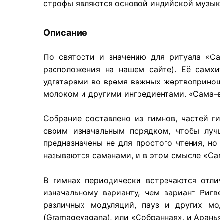
строфы являются основой индийской музык
Описание
По святости и значению для ритуала «Са
расположения на нашем сайте). Её самхи
удгатарами во время важных жертвопринош
молоком и другими ингредиентами. «Сама–веда
Собрание составлено из гимнов, частей г
своим изначальным порядком, чтобы луч
предназначены не для простого чтения, но
называются саманами, и в этом смысле «Сам
В гимнах периодически встречаются отл
изначальному варианту, чем вариант Ригв
различных модуляций, пауз и других мо
(Gramageyagana), или «Собранная», и Аранья