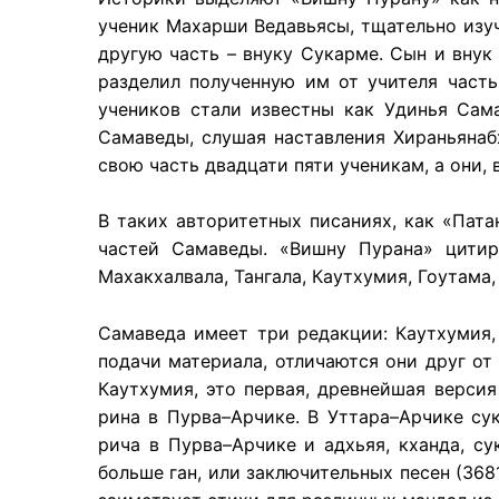
ученик Махарши Ведавьясы, тщательно изуч
другую часть – внуку Сукарме. Сын и внук
разделил полученную им от учителя часть
учеников стали известны как Удинья Сам
Самаведы, слушая наставления Хираньянаб
свою часть двадцати пяти ученикам, а они,
В таких авторитетных писаниях, как «Пат
частей Самаведы. «Вишну Пурана» цитиру
Махакхалвала, Тангала, Каутхумия, Гоутама
Самаведа имеет три редакции: Каутхумия,
подачи материала, отличаются они друг от
Каутхумия, это первая, древнейшая версия
рина в Пурва–Арчике. В Уттара–Арчике су
рича в Пурва–Арчике и адхьяя, кханда, с
больше ган, или заключительных песен (368