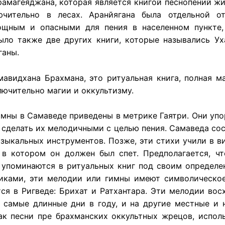
рамагеяджана, которая является книгой песнопений жит
чительно в лесах. Аранйягана была отдельной от
ощным и опасными для пения в населенном пункте,
ыло также две других книги, которые назывались Уха
ганы.
авидхана Брахмана, это ритуальная книга, полная м
ючительно магии и оккультизму.
мны в Самаведе приведены в метрике Гаятри. Они уп
т сделать их мелодичными с целью пения. Самаведа со
узыкальных инструментов. Позже, эти стихи учили в ви
 в котором он должен был спет. Предполагается, ч
и упоминаются в ритуальных книг под своим определ
ками, эти мелодии или гимны имеют символическое
я в Ригведе: Брихат и Ратхантара. Эти мелодии восх
 самые длинные дни в году, и на другие местные и 
ак песни пре брахманских оккультных жрецов, испол