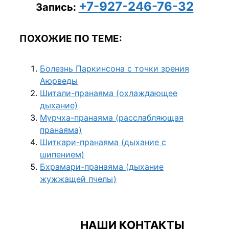
+7-927-246-76-32
Запись:
ПОХОЖИЕ ПО ТЕМЕ:
Болезнь Паркинсона с точки зрения
Аюрведы
Шитали-пранаяма (охлаждающее
дыхание)
Мурчха-пранаяма (расслабляющая
пранаяма)
Шиткари-пранаяма (дыхание с
шипением)
Бхрамари-пранаяма (дыхание
жужжащей пчелы)
НАШИ КОНТАКТЫ