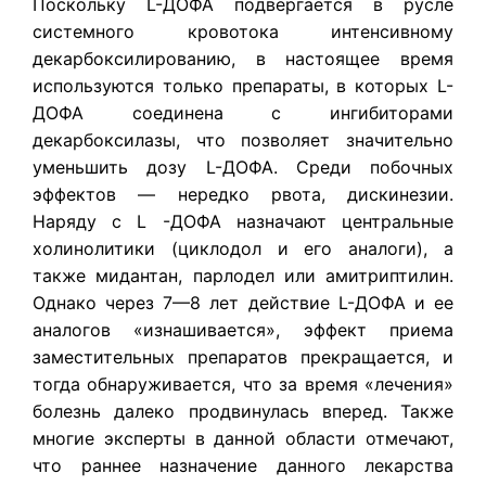
Поскольку L-ДОФА подвергается в русле
системного кровотока интенсивному
декарбоксилированию, в настоящее время
используются только препараты, в которых L-
ДОФА соединена с ингибиторами
декарбоксилазы, что позволяет значительно
уменьшить дозу L-ДОФА. Среди побочных
эффектов — нередко рвота, дискинезии.
Наряду с L -ДОФА назначают центральные
холинолитики (циклодол и его аналоги), а
также мидантан, парлодел или амитриптилин.
Однако через 7—8 лет действие L-ДОФА и ее
аналогов «изнашивается», эффект приема
заместительных препаратов прекращается, и
тогда обнаруживается, что за время «лечения»
болезнь далеко продвинулась вперед. Также
многие эксперты в данной области отмечают,
что раннее назначение данного лекарства