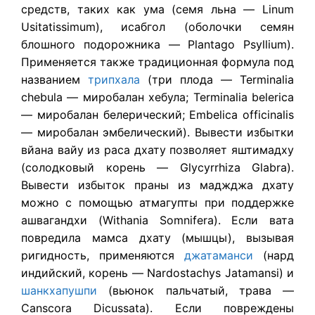
средств, таких как ума (семя льна — Linum
Usitatissimum), исабгол (оболочки семян
блошного подорожника — Plantago Psyllium).
Применяется также традиционная формула под
названием
трипхала
(три плода — Terminalia
chebula — миробалан хебула; Terminalia belerica
— миробалан белерический; Embelica officinalis
— миробалан эмбелический). Вывести избытки
вйана вайу из раса дхату позволяет яштимадху
(солодковый корень — Glycyrrhiza Glabra).
Вывести избыток праны из маджджа дхату
можно с помощью атмагупты при поддержке
ашвагандхи (Withania Somnifera). Если вата
повредила мамса дхату (мышцы), вызывая
ригидность, применяются
джатаманси
(нард
индийский, корень — Nardostachys Jatamansi) и
шанкхапушпи
(вьюнок пальчатый, трава —
Canscora Dicussata). Если повреждены