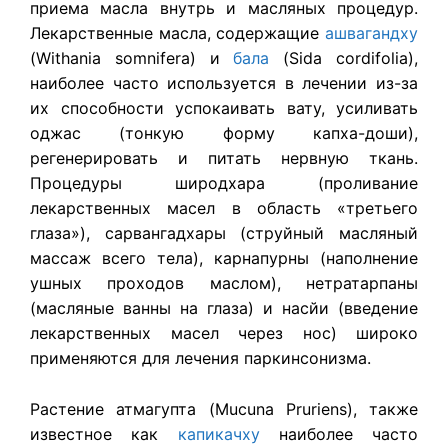
приема масла внутрь и масляных процедур.
Лекарственные масла, содержащие
ашвагандху
(Withania somnifera) и
бала
(Sida cordifolia),
наиболее часто используется в лечении из-за
их способности успокаивать вату, усиливать
оджас (тонкую форму капха-доши),
регенерировать и питать нервную ткань.
Процедуры широдхара (проливание
лекарственных масел в область «третьего
глаза»), сарвангадхары (струйный масляный
массаж всего тела), карнапурны (наполнение
ушных проходов маслом), нетратарпаны
(масляные ванны на глаза) и насйи (введение
лекарственных масел через нос) широко
применяются для лечения паркинсонизма.
Растение атмагупта (Mucuna Pruriens), также
известное как
капикачху
наиболее часто