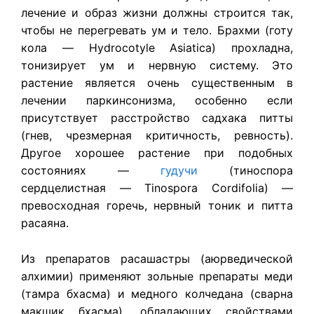
лечение и образ жизни должны строится так,
чтобы не перегревать ум и тело. Брахми (готу
кола — Hydrocotyle Asiatica) прохладна,
тонизирует ум и нервную систему. Это
растение является очень существенным в
лечении паркинсонизма, особенно если
присутствует расстройство садхака питты
(гнев, чрезмерная критичность, ревность).
Другое хорошее растение при подобных
состояниях —
гудучи
(тиноспора
сердцелистная — Tinospora Cordifolia) —
превосходная горечь, нервный тоник и питта
расаяна.
Из препаратов расашастры (аюрведической
алхимии) применяют зольные препараты меди
(тамра бхасма) и медного колчедана (сварна
макшик бхасма), обладающих свойствами