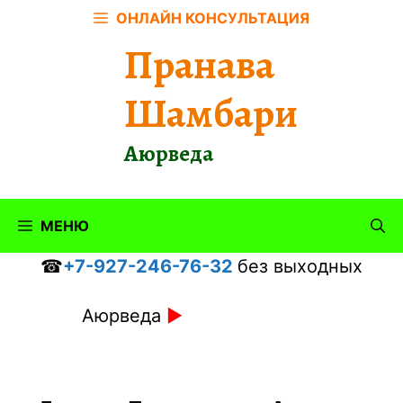
Перейти
ОНЛАЙН КОНСУЛЬТАЦИЯ
к
Пранава
содержимому
Шамбари
Аюрведа
МЕНЮ
☎
+7-927-246-76-32
без выходных
Аюрведа
►