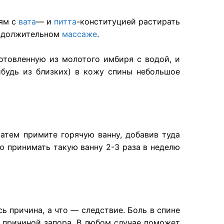
дям с
вата
— и
питта
-конституцией растирать
родолжительном
массаже
.
отовленную из молотого имбиря с водой, и
нибудь из близких) в кожу спины небольшое
 затем примите горячую ванну, добавив туда
ю принимать такую ванну 2-3 раза в неделю
сь причина, а что — следствие. Боль в спине
 причиной запора. В любом случае поможет