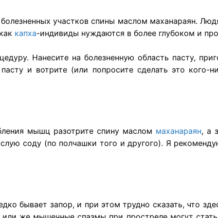
 болезненных участков спины маслом маханараян. Лю
 как
капха
-индивиды нуждаются в более глубоком и п
едуру. Нанесите на болезненную область пасту, приг
 пасту и вотрите (или попросите сделать это кого-
абления мышц разотрите спину маслом
маханараян
, а
слую соду (по полчашки того и другого). Я рекоменду
дко бывает запор, и при этом трудно сказать, что зде
 или же мышечные спазмы при простреле могут стать