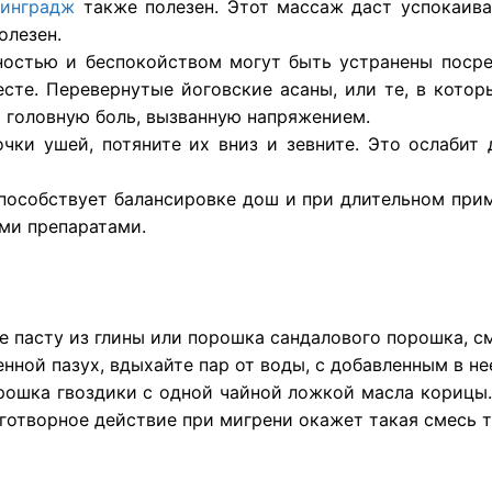
инградж
также полезен. Этот массаж даст успокаив
олезен.
ностью и беспокойством могут быть устранены посре
сте. Перевернутые йоговские асаны, или те, в котор
 головную боль, вызванную напряжением.
ки ушей, потяните их вниз и зевните. Это ослабит 
пособствует балансировке дош и при длительном прим
ми препаратами.
е пасту из глины или порошка сандалового порошка, с
енной пазух, вдыхайте пар от воды, с добавленным в не
ошка гвоздики с одной чайной ложкой масла корицы. 
аготворное действие при мигрени окажет такая смесь т