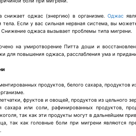
причиной боли при мигрени.
ма снижает оджас (энергию) в организме.
Оджас
явля
 тела. Если у вас сильная нервная система, вы може
. Снижение оджаса вызывает проблемы типа мигрени.
очено на умиротворение Питта доши и восстановлен
и для повышения оджаса, расслабления ума и придани
ни
ментированных продуктов, белого сахара, продуктов из
организме.
етчатки, фруктов и овощей, продуктов из цельного зе
ия сахара или соли, рафинированных продуктов, пр
лкоголя, так как эти продукты могут в дальнейшем при
нца, так как головные боли при мигрени являются п
.