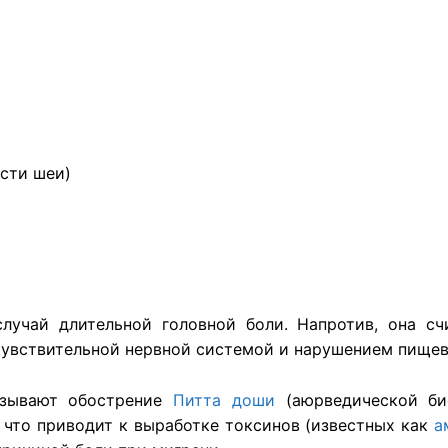
сти шеи)
учай длительной головной боли. Напротив, она счи
чувствительной нервной системой и нарушением пищев
ывают обострение
Питта доши
(аюрведической био
 что приводит к выработке токсинов (известных как
а