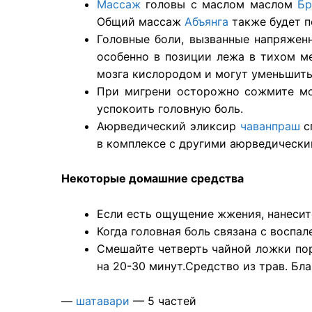
Массаж
головы с маслом маслом
Бр
Общий массаж
Абъянга
также будет п
Головные боли, вызванные напряжен
особенно в позиции лежа в тихом ме
мозга кислородом и могут уменьшить
При мигрени осторожно сожмите моч
успокоить головную боль.
Аюрведический эликсир
чаванпраш
с
в комплексе с другими аюрведически
Некоторые домашние средства
Если есть ощущение жжения, нанесит
Когда головная боль связана с воспал
Смешайте четверть чайной ложки пор
на 20-30 минут.
Средство из трав. Бл
—
шатавари
— 5 частей