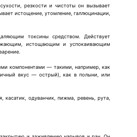
 сухости, резкости и чистоты он вызывает
ывает истощение, утомление, галлюцинации,
удаляющим токсины средством. Действует
нижающим, истощающим и успокаивающим
варение.
кими компонентами — такими, например, как
ричный вкус — острый), как в полыни, или
, касатик, одуванчик, пижма, ревень, рута,
 закрытию и заживлению нарывов и ран. Он