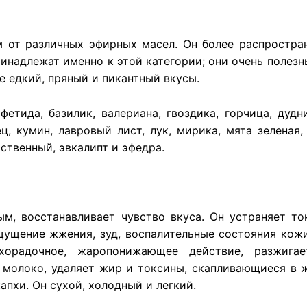
 от различных эфирных масел. Он более распростране
инадлежат именно к этой категории; они очень полезн
е едкий, пряный и пикантный вкусы.
тида, базилик, валериана, гвоздика, горчица, дудн
ц, кумин, лавровый лист, лук, мирика, мята зеленая, 
ственный, эвкалипт и эфедра.
ым, восстанавливает чувство вкуса. Он устраняет т
щущение жжения, зуд, воспалительные состояния кожи
орадочное, жаропонижающее действие, разжигает
молоко, удаляет жир и токсины, скапливающиеся в ж
апхи. Он сухой, холодный и легкий.