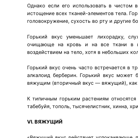
Однако если его использовать в чистом в
истощение всех тканей-элементов тела. Го
головокружение, сухость во рту и другие б
Горький вкус уменьшает лихорадку, слу
очищающе на кровь и на все ткани в 
воздействием на тело, хотя в небольших к
Горький вкус очень часто встречается в т
алкалоид берберин. Горький вкус может б
вяжущим (вторичный вкус — вяжущий), как 
К типичным горьким растениям относятся ал
табебуйя, тополь, тысячелистник, хинна, хр
VI. ВЯЖУЩИЙ
«Вяжущий вкус действует успокаивающе, п