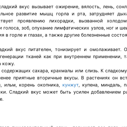
сладкий вкус вызывает ожирение, вялость, лень, сонл
льное развитие мышц горла и рта, затрудняет дых
ствует проявлению лихорадки, вызванной холодом
 голоса, зоб, опухание лимфатических узлов, ног и ш
я в горле и глазах, а также другие болезненные состо
адкий вкус питателен, тонизирует и омолаживает. О
егенерации тканей как при внутреннем применении, 
 кожу.
 содержащих сахара, крахмалы или слизь. К сладком
енее приятные вторичные вкусы. В растениях он вс
, ильм, корень окопника,
кунжут
, купена, миндаль, 
ники. Сладкий вкус может быть усилен добавлением р
е.