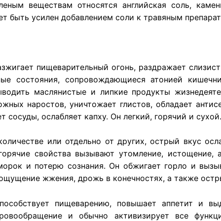
леным веществам относятся английская соль, каменн
ет быть усилен добавлением соли к травяным препарат
зжигает пищеварительный огонь, раздражает слизист
нные состояния, сопровождающиеся атонией кишечни
водить маслянистые и липкие продукты жизнедеятел
жных наростов, уничтожает глистов, обладает антис
т сосуды, ослабляет капху. Он легкий, горячий и сухой
количестве или отдельно от других, острый вкус осл
 горячие свойства вызывают утомление, истощение, 
морок и потерю сознания. Он обжигает горло и вызы
 ощущение жжения, дрожь в конечностях, а также остр
пособствует пищеварению, повышает аппетит и вы
кровообращение и обычно активизирует все функци