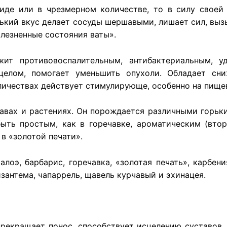
иде или в чрезмерном количестве, то в силу своей
рький вкус делает сосуды шершавыми, лишает сил, выз
олезненные состояния ваты».
жит противовоспалительным, антибактериальным, 
целом, помогает уменьшить опухоли. Обладает с
оличествах действует стимулирующе, особенно на пище
равах и растениях. Он порождается различными горь
ыть простым, как в горечавке, ароматическим (вто
в «золотой печати».
оэ, барбарис, горечавка, «золотая печать», карбения
изантема, чапаррель, щавель курчавый и эхинацея.
рекращает понос, способствует исцелению суставов,