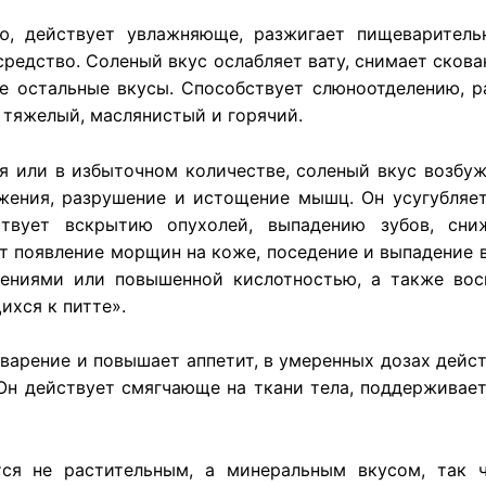
, действует увлажняюще, разжигает пищеварительн
редство. Соленый вкус ослабляет вату, снимает скова
се остальные вкусы. Способствует слюноотделению, р
н тяжелый, маслянистый и горячий.
я или в избыточном количестве, соленый вкус возбуж
жения, разрушение и истощение мышц. Он усугубляет
ствует вскрытию опухолей, выпадению зубов, сни
т появление морщин на коже, поседение и выпадение 
ениями или повышенной кислотностью, а также вос
ихся к питте».
варение и повышает аппетит, в умеренных дозах дейст
Он действует смягчающе на ткани тела, поддерживае
тся не растительным, а минеральным вкусом, так ч