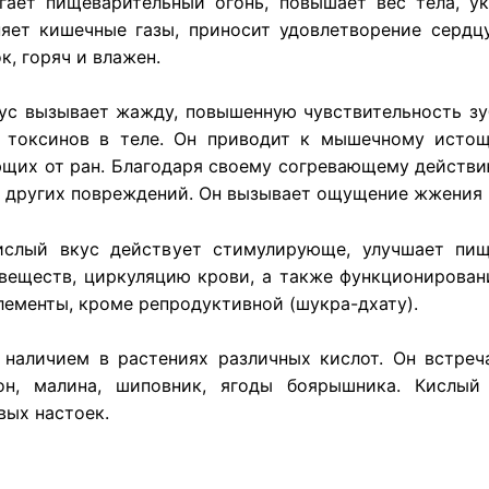
гает пищеварительный огонь, повышает вес тела, ук
няет кишечные газы, приносит удовлетворение сердцу
, горяч и влажен.
ус вызывает жажду, повышенную чувствительность зу
е токсинов в теле. Он приводит к мышечному истощ
щих от ран. Благодаря своему согревающему действию
и других повреждений. Он вызывает ощущение жжения в
ислый вкус действует стимулирующе, улучшает пищ
веществ, циркуляцию крови, а также функционировани
лементы, кроме репродуктивной (шукра-дхату).
 наличием в растениях различных кислот. Он встреч
он, малина, шиповник, ягоды боярышника. Кислый
вых настоек.