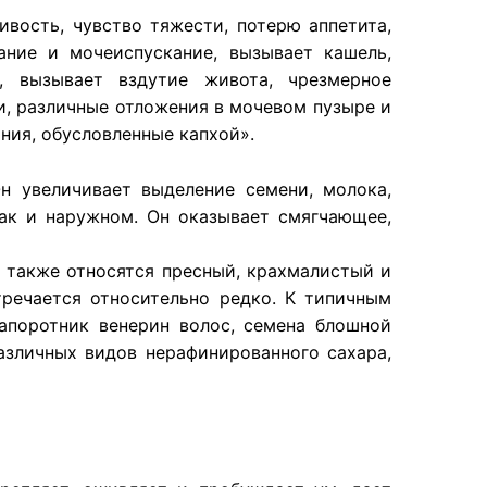
ивость, чувство тяжести, потерю аппетита,
ание и мочеиспускание, вызывает кашель,
, вызывает вздутие живота, чрезмерное
еи, различные отложения в мочевом пузыре и
яния, обусловленные капхой».
н увеличивает выделение семени, молока,
так и наружном. Он оказывает смягчающее,
у также относятся пресный, крахмалистый и
тречается относительно редко. К типичным
папоротник венерин волос, семена блошной
азличных видов нерафинированного сахара,