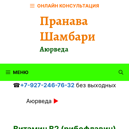
Перейти
ОНЛАЙН КОНСУЛЬТАЦИЯ
к
Пранава
содержимому
Шамбари
Аюрведа
МЕНЮ
☎
+7-927-246-76-32
без выходных
Аюрведа
►
Витамин В2 (рибофлавин)