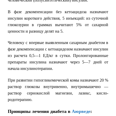
человеческий (полусинтетический) инсулин.
В фазе декомпенсации без кетоацидоза назначают
инсулин короткого действия, 5 инъекций: из суточной
глюкозурии в граммах вычитают 5% от сахарной
ценности и разницу делят на 5.
Человеку с впервые выявленным сахарным диабетом в
фазе декомпенсации с кетоацидозом назначают инсулин
из расчета 0,5—1 ЕД/кг в сутки. Пролонгированные
препараты инсулина назначают через 5—7 дней от
начала инсулинотерапии.
При развитии гипогликемической комы назначают 20 %
раствор глюкозы внутривенно, внутримышечно —
раствор сернокислой магнезии, лазикс, кисло-
родотерапию.
Принципы лечения диабета в
Аюрведе
: