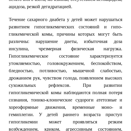
ацидоза, резкой дегидратацией.
Течение сахарного диабета у детей может нарушаться
развитием гипогликемических состояний и гипо-
гликемической комы, причины которых могут быть
различны: нарушение диеты, избыточная доза
инсулина, чрезмерная физическая нагрузка.
Гипогликемическое состояние характеризуется
утомляемостью, головокружением, беспокойством,
бледностью, потливостью, мышечной слабостью,
дрожанием рук, чувством голода, появлением высоких
сухожильных рефлексов. При развитии
гипогликемической комы наблюдаются полная потеря
сознания, тонико-клонические судороги атетозные и
хореоформные движения, временные моно- и
гемиплегии. У детей раннего возраста приступ
гипогликемии может проявляться резким
возбуждением, криком, агрессивным состоянием,