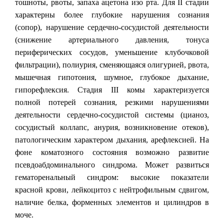
тошноты, рвоты, запаха ацетона изо рта. Для II стадии
характерны более глубокие нарушения сознания
(сопор), нарушение сердечно-сосудистой деятельности
(снижение артериального давления, тонуса
периферических сосудов, уменьшение клубочковой
фильтрации), полиурия, сменяющаяся олигурией, рвота,
мышечная гипотония, шумное, глубокое дыхание,
гипорефлексия. Стадия III комы характеризуется
полной потерей сознания, резкими нарушениями
деятельности сердечно-сосудистой системы (цианоз,
сосудистый коллапс, анурия, возникновение отеков),
патологическим характером дыхания, арефлексией. На
фоне коматозного состояния возможно развитие
псевдоабдоминального синдрома. Может развиться
гематоренальный синдром: высокие показатели
красной крови, лейкоцитоз с нейтрофильным сдвигом,
наличие белка, форменных элементов и цилиндров в
моче.