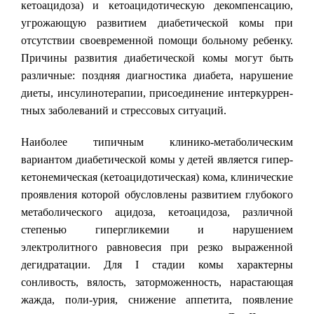
кетоацидоза) и кетоацидотическую декомпенсацию,
угрожающую развитием диабетической комы при
отсутствии своевременной помощи больному ребенку.
Причины развития диабетической комы могут быть
различные: поздняя диагностика диабета, нарушение
диеты, инсулинотерапии, присоединение интеркуррен-
тных заболеваний и стрессовых ситуаций.
Наиболее типичным клинико-метаболическим
вариантом диабетической комы у детей является гипер-
кетонемическая (кетоацидотическая) кома, клинические
проявления которой обусловлены развитием глубокого
метаболического ацидоза, кетоацидоза, различной
степенью гипергликемии и нарушением
электролитного равновесия при резко выраженной
дегидратации. Для I стадии комы характерны
сонливость, вялость, заторможенность, нарастающая
жажда, поли-урия, снижение аппетита, появление