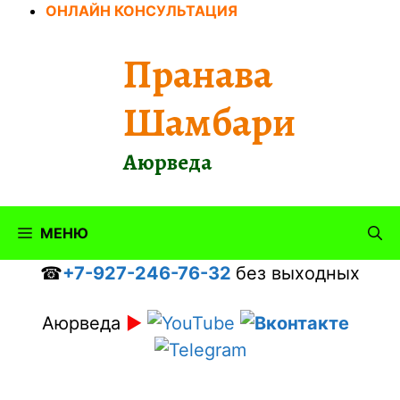
Перейти
ОНЛАЙН КОНСУЛЬТАЦИЯ
к
содержимому
Пранава
Шамбари
Аюрведа
МЕНЮ
☎
+7-927-246-76-32
без выходных
Аюрведа
►