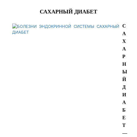
САХАРНЫЙ ДИАБЕТ
С
А
Х
А
Р
Н
Ы
Й
Д
И
А
Б
Е
Т
—