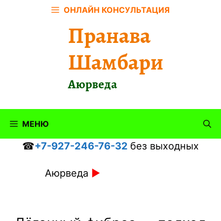
Перейти
ОНЛАЙН КОНСУЛЬТАЦИЯ
к
Пранава
содержимому
Шамбари
Аюрведа
МЕНЮ
☎
+7-927-246-76-32
без выходных
Аюрведа
►