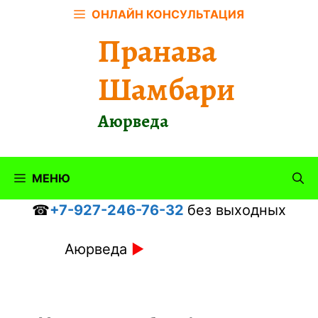
Перейти
ОНЛАЙН КОНСУЛЬТАЦИЯ
к
Пранава
содержимому
Шамбари
Аюрведа
МЕНЮ
☎
+7-927-246-76-32
без выходных
Аюрведа
►