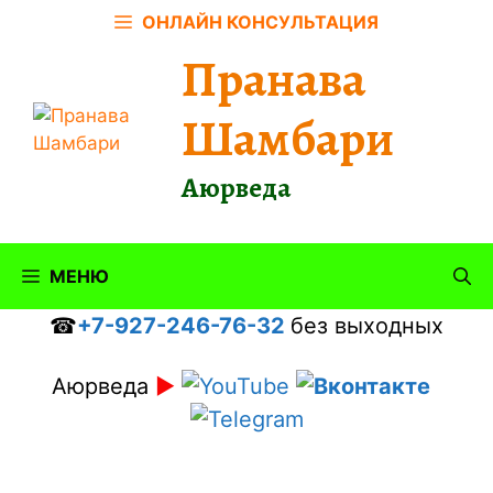
Перейти
ОНЛАЙН КОНСУЛЬТАЦИЯ
к
Пранава
содержимому
Шамбари
Аюрведа
МЕНЮ
☎
+7-927-246-76-32
без выходных
Аюрведа
►