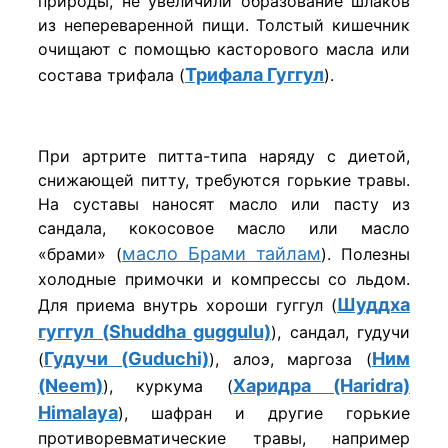
природы, не увеличили образование шлаков
из непереваренной пищи. Толстый кишечник
очищают с помощью касторового масла или
Трифала Гуггул
состава трифала (
).
При артрите питта-типа наряду с диетой,
снижающей питту, требуются горькие травы.
На суставы наносят масло или пасту из
сандала, кокосовое масло или масло
масло Брами тайлам
«брами» (
). Полезны
холодные примочки и компрессы со льдом.
Шуддха
Для приема внутрь хороши гуггул (
гуггул (Shuddha guggulu)
), сандал, гудучи
Гудучи (Guduchi)
Ним
(
), алоэ, маргоза (
(Neem)
Харидра (Haridra)
), куркума (
Himalaya
), шафран и другие горькие
противоревматические травы, например