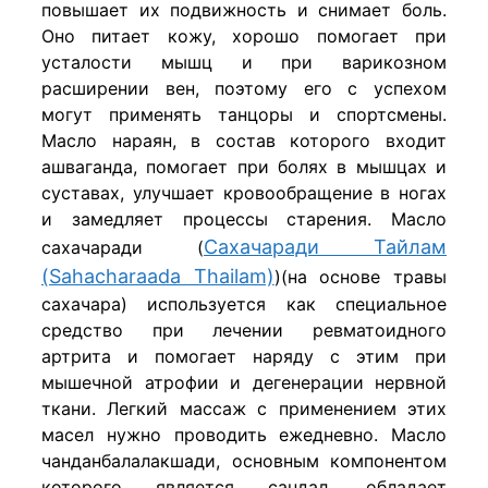
повышает их подвижность и снимает боль.
Оно питает кожу, хорошо помогает при
усталости мышц и при варикозном
расширении вен, поэтому его с успехом
могут применять танцоры и спортсмены.
Масло нараян, в состав которого входит
ашваганда, помогает при болях в мышцах и
суставах, улучшает кровообращение в ногах
и замедляет процессы старения. Масло
Сахачаради Тайлам
сахачаради (
(Sahacharaada Thailam)
)(на основе травы
сахачара) используется как специальное
средство при лечении ревматоидного
артрита и помогает наряду с этим при
мышечной атрофии и дегенерации нервной
ткани. Легкий массаж с применением этих
масел нужно проводить ежедневно. Масло
чанданбалалакшади, основным компонентом
которого является сандал, обладает