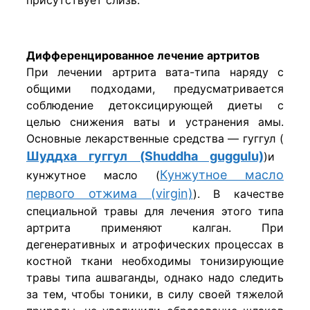
присутствует слизь.
Дифференцированное лечение артритов
При лечении артрита вата-типа наряду с
общими подходами, предусматривается
соблюдение детоксицирующей диеты с
целью снижения ваты и устранения амы.
Основные лекарственные средства — гуггул (
Шуддха гуггул (Shuddha guggulu)
)и
Кунжутное масло
кунжутное масло (
первого отжима (virgin)
). В качестве
специальной травы для лечения этого типа
артрита применяют калган. При
дегенеративных и атрофических процессах в
костной ткани необходимы тонизирующие
травы типа ашваганды, однако надо следить
за тем, чтобы тоники, в силу своей тяжелой