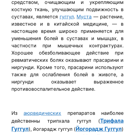
средством, очищающим и укрепляющим
костную ткань, улучшающим подвижность в
суставах, является
гуггул
.
Муста
— растение,
известное и в китайской медицине, — в
настоящее время широко применяется для
уменьшения болей в суставах и мышцах, в
частности при мышечных контрактурах.
Хорошее обезболивающее действие при
ревматических болях оказывают прасарини и
ниргунди. Кроме того, прасарини используют
также для ослабления болей в животе, а
ниргунди оказывает выраженное
противовоспалительное действие.
Из
аюрведических
препаратов наиболее
Трифала
действенны трипхала гуггул (
Гуггул
Йогорадж Гуггул
), йогарадж гуггул (
)