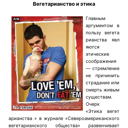
Вегетарианство и этика
​Главным
аргументом в
пользу
вегета
рианства
явл
яются
этические
соображения
— стремление
не причинить
страдание или
смерть живым
существам.
Очерк
«Этика
вегет
арианства
» в журнале «Североамериканского
вегетарианского общества» развенчивает