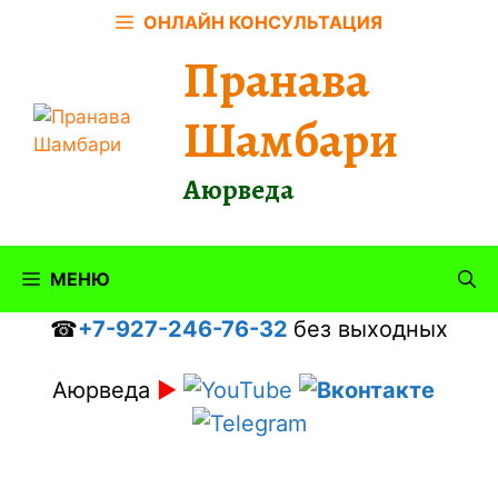
Перейти
ОНЛАЙН КОНСУЛЬТАЦИЯ
к
Пранава
содержимому
Шамбари
Аюрведа
МЕНЮ
☎
+7-927-246-76-32
без выходных
Аюрведа
►