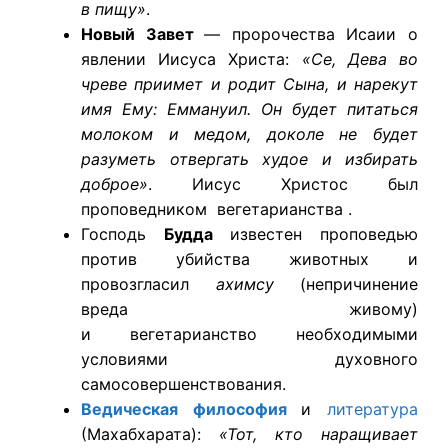
в пищу»
.
Новый Завет
— пророчества Исаии о
явлении Иисуса Христа:
«Се, Дева во
чреве приимет и родит Сына, и нарекут
имя Ему: Еммануил. Он будет питаться
молоком и медом, доколе не будет
разуметь отвергать худое и избирать
доброе»
. Иисус Христос был
проповедником
вегетарианства
.
Господь
Будда
известен проповедью
против убийства животных и
провозгласил
ахимсу
(непричинение
вреда живому)
и
вегетарианство
необходимыми
условиями духовного
самосовершенствования.
Ведическая философия
и
литература
(Махабхарата):
«Тот, кто наращивает